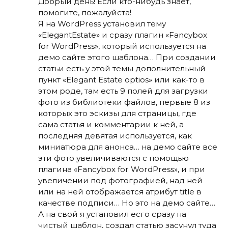
Добрый день! Если кто-нибудь знает,
помогите, пожалуйста!
Я на WordPress установил тему
«ElegantEstate» и сразу плагин «Fancybox
for WordPress», который используется на
демо сайте этого шаблона… При создании
статьи есть у этой темы дополнительный
пункт «Elegant Estate optios» или как-то в
этом роде, там есть 9 полей для загрузки
фото из библиотеки файлов, первые 8 из
которых это эскизы для страницы, где
сама статья и комментарии к ней, а
последняя девятая используется, как
миниатюра для анонса… на демо сайте все
эти фото увеличиваются с помощью
плагина «Fancybox for WordPress», и при
увеличении под фотографией, над ней
или на ней отображается атрибут title в
качестве подписи… Но это на демо сайте…
А на свой я установил есго сразу на
чистый шаблон, создал статью засунул туда