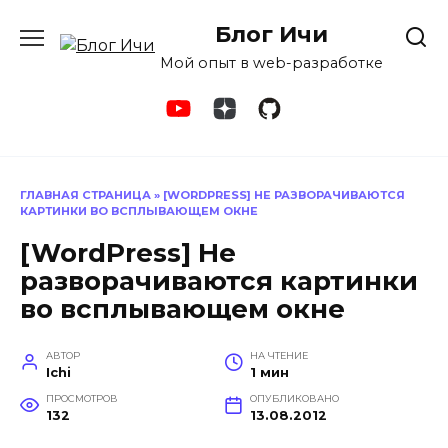
Перейти
Блог Ичи
к
содержанию
Мой опыт в web-разработке
ГЛАВНАЯ СТРАНИЦА
»
[WORDPRESS] НЕ РАЗВОРАЧИВАЮТСЯ
КАРТИНКИ ВО ВСПЛЫВАЮЩЕМ ОКНЕ
[WordPress] Не
разворачиваются картинки
во всплывающем окне
АВТОР
НА ЧТЕНИЕ
Ichi
1 мин
ПРОСМОТРОВ
ОПУБЛИКОВАНО
132
13.08.2012