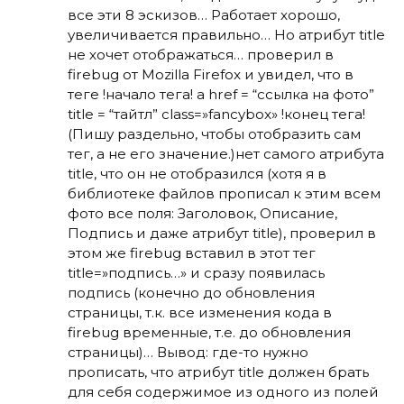
все эти 8 эскизов… Работает хорошо,
увеличивается правильно… Но атрибут title
не хочет отображаться… проверил в
firebug от Mozilla Firefox и увидел, что в
теге !начало тега! a href = “ссылка на фото”
title = “тайтл” class=»fancybox» !конец тега!
(Пишу раздельно, чтобы отобразить сам
тег, а не его значение.)нет самого атрибута
title, что он не отобразился (хотя я в
библиотеке файлов прописал к этим всем
фото все поля: Заголовок, Описание,
Подпись и даже атрибут title), проверил в
этом же firebug вставил в этот тег
title=»подпись…» и сразу появилась
подпись (конечно до обновления
страницы, т.к. все изменения кода в
firebug временные, т.е. до обновления
страницы)… Вывод: где-то нужно
прописать, что атрибут title должен брать
для себя содержимое из одного из полей