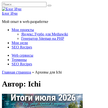
Перейти
Search
к
for:
содержанию
Блог Ичи
Мой опыт в web-разработке
Мои проекты
Яндекс.Турбо для Mediawiki
Генератор Sitemap на PHP
Мои цели
SEO Recipes
Web сервисы
Термины
SEO Recipes
Главная страница
»
Архивы для Ichi
Автор:
Ichi