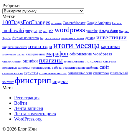
Рубрики
Рубрики
Метки
100DaysForChanges
ContentMonster
Google Analytics
adsense
Laravel
wordpress
mediawiki
sape
Альфа-банк
putty
ssh
youtube
seo
Яндекс
инвестиции
биржи контента
доход
Турбо
биржи ссылок
внешние ссылки
итоги месяца
итоги года
картинки
индексация сайта
марафон
обновление wordpress
кэширование
ключевые слова
плагины
ошибки
поисковая система
оптимизация
планирование
сайт
поисковые запросы
посещаемость
работа
редактирование шаблона
скрипты
социальные сети
статистика
уникальный
самозанятость
социальные кнопки
финстрип
яндекс
контент
Мета
Регистрация
Войти
Лента записей
Лента комментариев
WordPress.org
© 2026 Блог Ичи