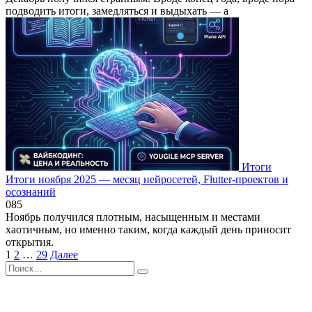
подводить итоги, замедляться и выдыхать — а
Итоги
Итоги ноября 2025 — месяц нейросетей, Flutter-проектов и
осознаний
0
85
Ноябрь получился плотным, насыщенным и местами
хаотичным, но именно таким, когда каждый день приносит
открытия.
Пагинация
1
2
…
29
Далее
записей
Search
for: