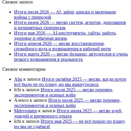
Свежие записи
Итоги июля 2026 — AI, забор, краски и маленькие
войны с природой
Итоги июня 2026 — месяц систем, агентов, динозавров
и неприятных сюрпризов
Итоги мая 2026 — AI-инструменты, сайты, работа,
здоровье и обычная жизнь
Итоги апреля 2026 — месяц восстановления,
спокойного кода и возвращения в рабочий ритм
Итоги марта 2026 — месяц больниц, автодеплоя и очень
резкого возвращения в реальность
Свежие комментарии
Abu
к записи
Итоги октября 2025 — месяц, когда почти
всё было не по плану, но мы выкрутились
Ichi
к записи
Итоги июля 2025 — месяц перемен,
экспериментов и осиных войн
Алексо
к записи
Итоги июля 2025 — месяц перемен,
экспериментов и осиных войн
Mdevostator
к записи
Итоги июня 2025 — месяц идей,
дождей и временного отката
Ichi
к записи
Итоги мая 2025 — не всё пошло по плану,
но мы не сдаёмся!