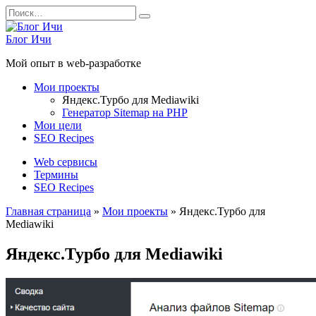
Перейти
Search
к
for:
содержанию
Блог Ичи
Мой опыт в web-разработке
Мои проекты
Яндекс.Турбо для Mediawiki
Генератор Sitemap на PHP
Мои цели
SEO Recipes
Web сервисы
Термины
SEO Recipes
Главная страница
»
Мои проекты
»
Яндекс.Турбо для
Mediawiki
Яндекс.Турбо для Mediawiki