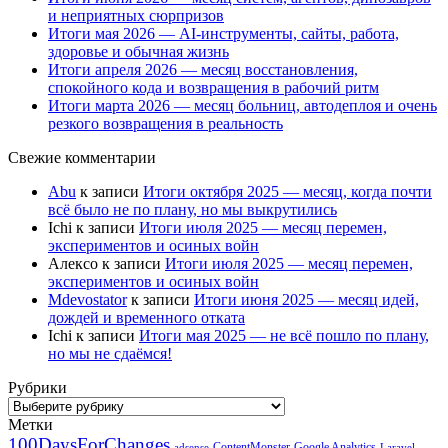
и неприятных сюрпризов
Итоги мая 2026 — AI-инструменты, сайты, работа,
здоровье и обычная жизнь
Итоги апреля 2026 — месяц восстановления,
спокойного кода и возвращения в рабочий ритм
Итоги марта 2026 — месяц больниц, автодеплоя и очень
резкого возвращения в реальность
Свежие комментарии
Abu
к записи
Итоги октября 2025 — месяц, когда почти
всё было не по плану, но мы выкрутились
Ichi
к записи
Итоги июля 2025 — месяц перемен,
экспериментов и осиных войн
Алексо
к записи
Итоги июля 2025 — месяц перемен,
экспериментов и осиных войн
Mdevostator
к записи
Итоги июня 2025 — месяц идей,
дождей и временного отката
Ichi
к записи
Итоги мая 2025 — не всё пошло по плану,
но мы не сдаёмся!
Рубрики
Рубрики
Метки
100DaysForChanges
ContentMonster
Google Analytics
adsense
Laravel