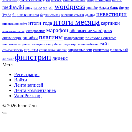
wordpress
mediawiki
sape
Альфа-банк
putty
ssh
youtube
seo
Яндекс
инвестиции
биржи контента
доход
Турбо
биржи ссылок
внешние ссылки
итоги месяца
итоги года
картинки
индексация сайта
марафон
обновление wordpress
кэширование
ключевые слова
плагины
ошибки
поисковая система
оптимизация
планирование
сайт
поисковые запросы
посещаемость
работа
редактирование шаблона
скрипты
социальные сети
статистика
уникальный
самозанятость
социальные кнопки
финстрип
яндекс
контент
Мета
Регистрация
Войти
Лента записей
Лента комментариев
WordPress.org
© 2026 Блог Ичи