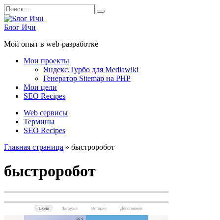
Перейти
Search
к
for:
содержанию
Блог Ичи
Мой опыт в web-разработке
Мои проекты
Яндекс.Турбо для Mediawiki
Генератор Sitemap на PHP
Мои цели
SEO Recipes
Web сервисы
Термины
SEO Recipes
Главная страница
»
быстроробот
быстроробот