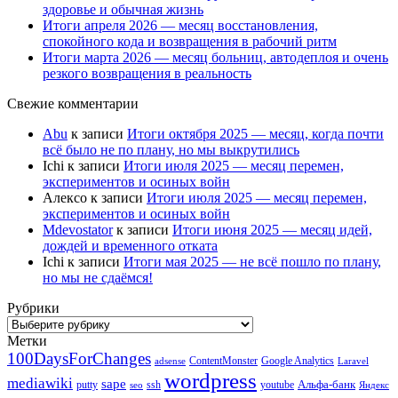
здоровье и обычная жизнь
Итоги апреля 2026 — месяц восстановления,
спокойного кода и возвращения в рабочий ритм
Итоги марта 2026 — месяц больниц, автодеплоя и очень
резкого возвращения в реальность
Свежие комментарии
Abu
к записи
Итоги октября 2025 — месяц, когда почти
всё было не по плану, но мы выкрутились
Ichi
к записи
Итоги июля 2025 — месяц перемен,
экспериментов и осиных войн
Алексо
к записи
Итоги июля 2025 — месяц перемен,
экспериментов и осиных войн
Mdevostator
к записи
Итоги июня 2025 — месяц идей,
дождей и временного отката
Ichi
к записи
Итоги мая 2025 — не всё пошло по плану,
но мы не сдаёмся!
Рубрики
Рубрики
Метки
100DaysForChanges
ContentMonster
Google Analytics
adsense
Laravel
wordpress
mediawiki
sape
Альфа-банк
putty
ssh
youtube
seo
Яндекс