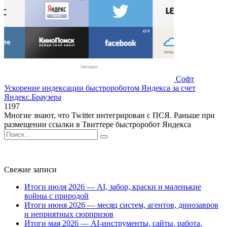
Софт
Ускорение индексации быстророботом Яндекса за счет
Яндекс.Браузера
1
197
Многие знают, что Twitter интегрирован с ПСЯ. Раньше при
размещении ссылки в Твиттере быстроробот Яндекса
Search
for:
Свежие записи
Итоги июля 2026 — AI, забор, краски и маленькие
войны с природой
Итоги июня 2026 — месяц систем, агентов, динозавров
и неприятных сюрпризов
Итоги мая 2026 — AI-инструменты, сайты, работа,