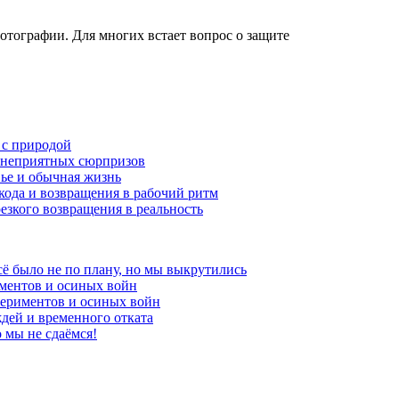
отографии. Для многих встает вопрос о защите
 с природой
и неприятных сюрпризов
вье и обычная жизнь
кода и возвращения в рабочий ритм
езкого возвращения в реальность
сё было не по плану, но мы выкрутились
ментов и осиных войн
периментов и осиных войн
дей и временного отката
 мы не сдаёмся!