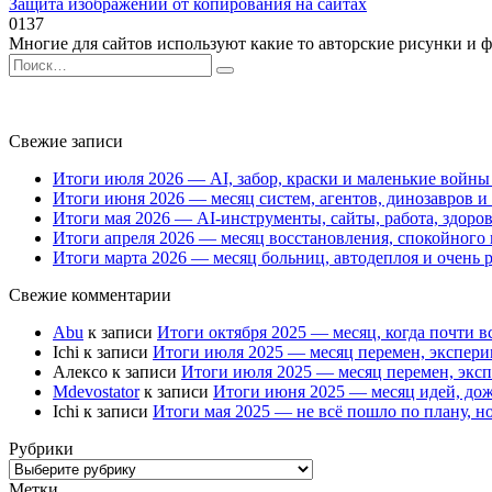
Защита изображений от копирования на сайтах
0
137
Многие для сайтов используют какие то авторские рисунки и ф
Search
for:
Свежие записи
Итоги июля 2026 — AI, забор, краски и маленькие войны
Итоги июня 2026 — месяц систем, агентов, динозавров 
Итоги мая 2026 — AI-инструменты, сайты, работа, здоро
Итоги апреля 2026 — месяц восстановления, спокойного 
Итоги марта 2026 — месяц больниц, автодеплоя и очень р
Свежие комментарии
Abu
к записи
Итоги октября 2025 — месяц, когда почти в
Ichi
к записи
Итоги июля 2025 — месяц перемен, экспери
Алексо
к записи
Итоги июля 2025 — месяц перемен, экс
Mdevostator
к записи
Итоги июня 2025 — месяц идей, дож
Ichi
к записи
Итоги мая 2025 — не всё пошло по плану, но
Рубрики
Рубрики
Метки