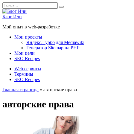
Перейти
Search
к
for:
содержанию
Блог Ичи
Мой опыт в web-разработке
Мои проекты
Яндекс.Турбо для Mediawiki
Генератор Sitemap на PHP
Мои цели
SEO Recipes
Web сервисы
Термины
SEO Recipes
Главная страница
»
авторские права
авторские права