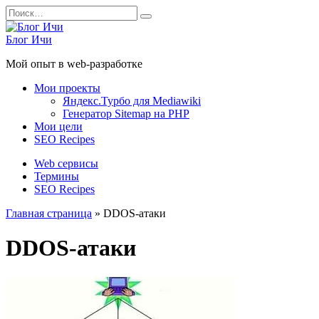
Перейти
Search
к
for:
содержанию
Блог Ичи
Мой опыт в web-разработке
Мои проекты
Яндекс.Турбо для Mediawiki
Генератор Sitemap на PHP
Мои цели
SEO Recipes
Web сервисы
Термины
SEO Recipes
Главная страница
»
DDOS-атаки
DDOS-атаки