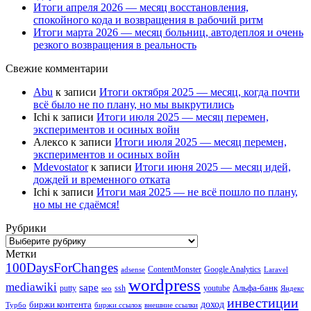
Итоги апреля 2026 — месяц восстановления,
спокойного кода и возвращения в рабочий ритм
Итоги марта 2026 — месяц больниц, автодеплоя и очень
резкого возвращения в реальность
Свежие комментарии
Abu
к записи
Итоги октября 2025 — месяц, когда почти
всё было не по плану, но мы выкрутились
Ichi
к записи
Итоги июля 2025 — месяц перемен,
экспериментов и осиных войн
Алексо
к записи
Итоги июля 2025 — месяц перемен,
экспериментов и осиных войн
Mdevostator
к записи
Итоги июня 2025 — месяц идей,
дождей и временного отката
Ichi
к записи
Итоги мая 2025 — не всё пошло по плану,
но мы не сдаёмся!
Рубрики
Рубрики
Метки
100DaysForChanges
ContentMonster
Google Analytics
adsense
Laravel
wordpress
mediawiki
sape
Альфа-банк
putty
ssh
youtube
seo
Яндекс
инвестиции
биржи контента
доход
Турбо
биржи ссылок
внешние ссылки