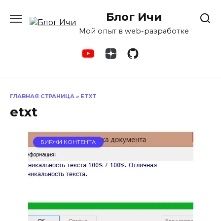
Перейти
Блог Ичи
к
содержанию
Мой опыт в web-разработке
ГЛАВНАЯ СТРАНИЦА
»
ETXT
etxt
БИРЖИ КОНТЕНТА