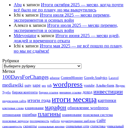
Abu
к записи
Итоги октября 2025 — месяц, когда почти
всё было не по плану, но мы выкрутились
Ichi
к записи
Итоги июля 2025 — месяц перемен,
экспериментов и осиных войн
Алексо
к записи
Итоги июля 2025 — месяц перемен,
экспериментов и осиных войн
Mdevostator
к записи
Итоги июня 2025 — месяц идей,
дождей и временного отката
Ichi
к записи
Итоги мая 2025 — не всё пошло по плану,
но мы не сдаёмся!
Рубрики
Рубрики
Метки
100DaysForChanges
ContentMonster
Google Analytics
adsense
Laravel
wordpress
mediawiki
sape
Альфа-банк
putty
ssh
youtube
seo
Яндекс
инвестиции
биржи контента
доход
Турбо
биржи ссылок
внешние ссылки
итоги месяца
итоги года
картинки
индексация сайта
марафон
обновление wordpress
кэширование
ключевые слова
плагины
ошибки
поисковая система
оптимизация
планирование
сайт
поисковые запросы
посещаемость
работа
редактирование шаблона
скрипты
социальные сети
статистика
уникальный
самозанятость
социальные кнопки