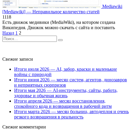
Mediawiki
[Mediawiki] — Неправильное количество статей
1
118
Есть движок медивики (MediaWiki), на котором создана
Википедия. Движок можно скачать с сайта и поставить
Пагинация
Назад
1
2
записей
Search
for:
Свежие записи
Итоги июля 2026 — AI, забор, краски и маленькие
войны с природой
Итоги июня 2026 — месяц систем, агентов, динозавров
и неприятных сюрпризов
Итоги мая 2026 — AI-инструменты, сайты, работа,
здоровье и обычная жизнь
Итоги апреля 2026 — месяц восстановления,
спокойного кода и возвращения в рабочий ритм
Итоги марта 2026 — месяц больниц, автодеплоя и очень
резкого возвращения в реальность
Свежие комментарии