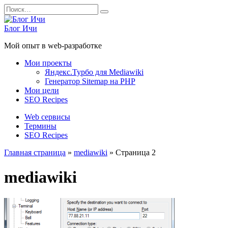
Перейти
Search
к
for:
содержанию
Блог Ичи
Мой опыт в web-разработке
Мои проекты
Яндекс.Турбо для Mediawiki
Генератор Sitemap на PHP
Мои цели
SEO Recipes
Web сервисы
Термины
SEO Recipes
Главная страница
»
mediawiki
»
Страница 2
mediawiki