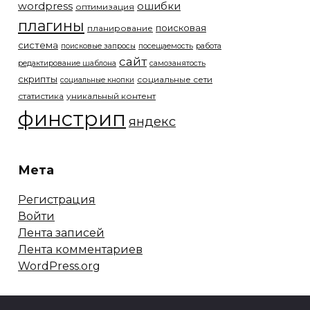
wordpress
ошибки
оптимизация
плагины
поисковая
планирование
система
поисковые запросы
посещаемость
работа
сайт
редактирование шаблона
самозанятость
скрипты
социальные сети
социальные кнопки
статистика
уникальный контент
финстрип
яндекс
Мета
Регистрация
Войти
Лента записей
Лента комментариев
WordPress.org