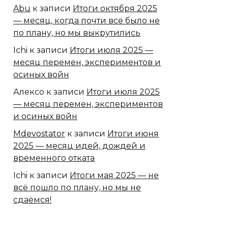
Abu
к записи
Итоги октября 2025
— месяц, когда почти всё было не
по плану, но мы выкрутились
Ichi
к записи
Итоги июля 2025 —
месяц перемен, экспериментов и
осиных войн
Алексо
к записи
Итоги июля 2025
— месяц перемен, экспериментов
и осиных войн
Mdevostator
к записи
Итоги июня
2025 — месяц идей, дождей и
временного отката
Ichi
к записи
Итоги мая 2025 — не
всё пошло по плану, но мы не
сдаёмся!