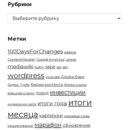
Рубрики
Рубрики
Метки
100DaysForChanges
adsense
ContentMonster
Google Analytics
Laravel
mediawiki
sape
putty
ssh
seo
wordpress
Альфа-банк
youtube
биржи контента
Яндекс Турбо
биржи ссылок
инвестиции
доход
внешние ссылки
итоги
итоги года
индексация сайта
месяца
картинки
ключевые слова
марафон
обновление
кэширование