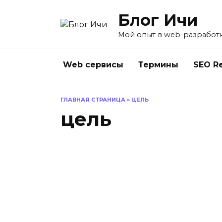
Перейти
Блог Ичи
к
содержанию
Мой опыт в web-разработ
Web сервисы
Термины
SEO R
ГЛАВНАЯ СТРАНИЦА
»
ЦЕЛЬ
цель
БЛОГ
Цели блога