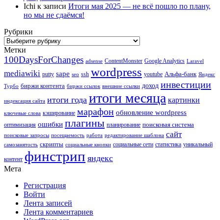
Ichi
к записи
Итоги мая 2025 — не всё пошло по плану,
но мы не сдаёмся!
Рубрики
Рубрики
Метки
100DaysForChanges
ContentMonster
Google Analytics
adsense
Laravel
wordpress
mediawiki
sape
Альфа-банк
putty
ssh
youtube
seo
Яндекс
инвестиции
биржи контента
доход
Турбо
биржи ссылок
внешние ссылки
итоги месяца
итоги года
картинки
индексация сайта
марафон
обновление wordpress
кэширование
ключевые слова
плагины
ошибки
поисковая система
оптимизация
планирование
сайт
поисковые запросы
посещаемость
работа
редактирование шаблона
скрипты
социальные сети
статистика
уникальный
самозанятость
социальные кнопки
финстрип
яндекс
контент
Мета
Регистрация
Войти
Лента записей
Лента комментариев