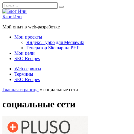
Перейти
Search
к
for:
содержанию
Блог Ичи
Мой опыт в web-разработке
Мои проекты
Яндекс.Турбо для Mediawiki
Генератор Sitemap на PHP
Мои цели
SEO Recipes
Web сервисы
Термины
SEO Recipes
Главная страница
»
социальные сети
социальные сети