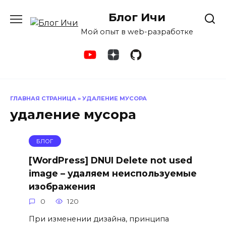
Перейти
Блог Ичи
к
содержанию
Мой опыт в web-разработке
ГЛАВНАЯ СТРАНИЦА
»
УДАЛЕНИЕ МУСОРА
удаление мусора
БЛОГ
[WordPress] DNUI Delete not used
image – удаляем неиспользуемые
изображения
0
120
При изменении дизайна, принципа