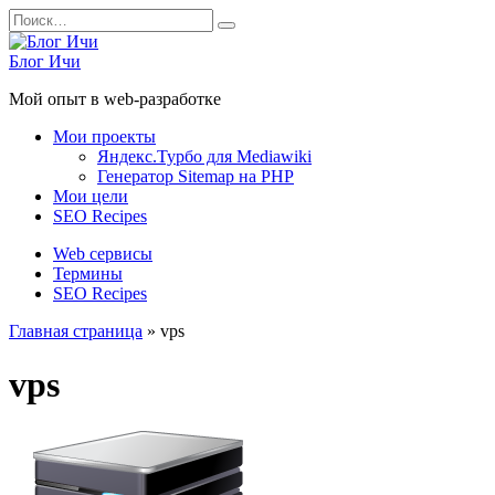
Перейти
Search
к
for:
содержанию
Блог Ичи
Мой опыт в web-разработке
Мои проекты
Яндекс.Турбо для Mediawiki
Генератор Sitemap на PHP
Мои цели
SEO Recipes
Web сервисы
Термины
SEO Recipes
Главная страница
»
vps
vps