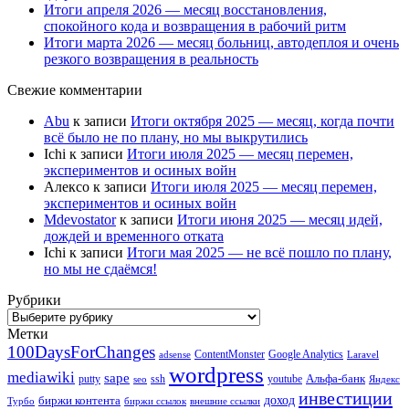
Итоги апреля 2026 — месяц восстановления,
спокойного кода и возвращения в рабочий ритм
Итоги марта 2026 — месяц больниц, автодеплоя и очень
резкого возвращения в реальность
Свежие комментарии
Abu
к записи
Итоги октября 2025 — месяц, когда почти
всё было не по плану, но мы выкрутились
Ichi
к записи
Итоги июля 2025 — месяц перемен,
экспериментов и осиных войн
Алексо
к записи
Итоги июля 2025 — месяц перемен,
экспериментов и осиных войн
Mdevostator
к записи
Итоги июня 2025 — месяц идей,
дождей и временного отката
Ichi
к записи
Итоги мая 2025 — не всё пошло по плану,
но мы не сдаёмся!
Рубрики
Рубрики
Метки
100DaysForChanges
ContentMonster
Google Analytics
adsense
Laravel
wordpress
mediawiki
sape
Альфа-банк
putty
ssh
youtube
seo
Яндекс
инвестиции
биржи контента
доход
Турбо
биржи ссылок
внешние ссылки