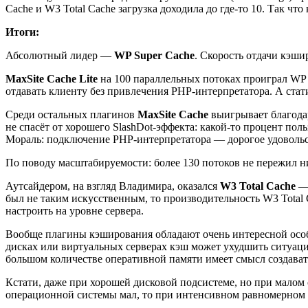
Cache и W3 Total Cache загрузка доходила до где-то 10. Так ч
Итоги:
Абсолютный лидер —
WP Super Cache
. Скорость отдачи кэши
MaxSite Cache Lite
на 100 параллельных потоках проиграл WP S
отдавать клиенту без привлечения PHP-интерпретатора. А ста
Среди остальных плагинов
MaxSite Cache
выигрывает благода
не спасёт от хорошего SlashDot-эффекта: какой-то процент пол
Мораль: подключение PHP-интерпретатора — дорогое удовольс
По поводу масштабируемости: более 130 потоков не пережил 
Аутсайдером, на взгляд Владимира, оказался
W3 Total Cache
— 
был не таким искусственным, то производительность W3 Total 
настроить на уровне сервера.
Вообще плагины кэширования обладают очень интересной особен
дисках или виртуальных серверах кэш может ухудшить ситуацию:
большом количестве оперативной памяти имеет смысл создава
Кстати, даже при хорошей дисковой подсистеме, но при малом
операционной системы мал, то при интенсивном равномерном