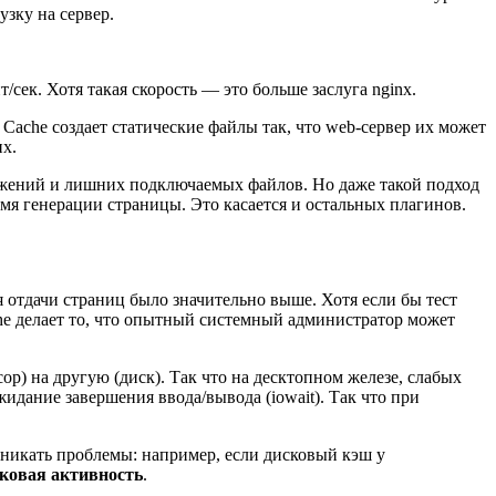
узку на сервер.
сек. Хотя такая скорость — это больше заслуга nginx.
Cache создает статические файлы так, что web-сервер их может
их.
ажений и лишних подключаемых файлов. Но даже такой подход
ремя генерации страницы. Это касается и остальных плагинов.
 отдачи страниц было значительно выше. Хотя если бы тест
che делает то, что опытный системный администратор может
) на другую (диск). Так что на десктопном железе, слабых
идание завершения ввода/вывода (iowait). Так что при
зникать проблемы: например, если дисковый кэш у
ковая активность
.