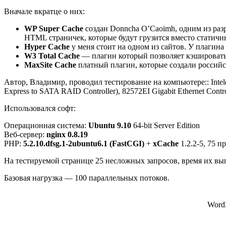
Вначале вкратце о них:
WP Super Cache
создан Donncha O’Caoimh, одним из раз
HTML страничек, которые будут грузится вместо статичн
Hyper Cache
у меня стоит на одном из сайтов. У плагин
W3 Total Cache
— плагин который позволяет кэшировать в
MaxSite Cache
платный плагин, которые создали российс
Автор, Владимир, проводил тестирование на компьютере:: Int
Express to SATA RAID Controller), 82572EI Gigabit Ethernet Contro
Использовался софт:
Операционная система:
Ubuntu 9.10
64-bit Server Edition
Веб-сервер:
nginx 0.8.19
PHP:
5.2.10.dfsg.1-2ubuntu6.1 (FastCGI)
+
xCache
1.2.2-5, 75 п
На тестируемой странице 25 несложных запросов, время их вы
Базовая нагрузка — 100 параллельных потоков.
Word