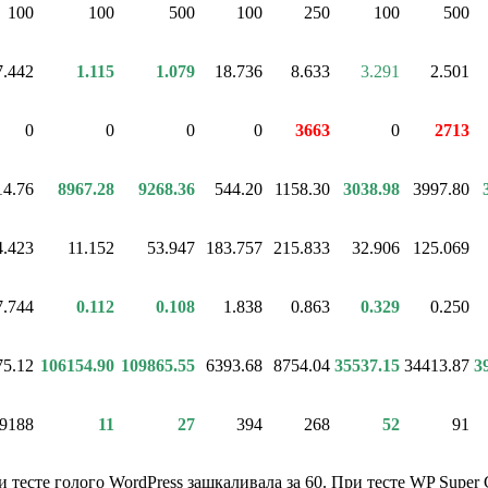
100
100
500
100
250
100
500
7.442
1.115
1.079
18.736
8.633
3.291
2.501
0
0
0
0
3663
0
2713
14.76
8967.28
9268.36
544.20
1158.30
3038.98
3997.80
4.423
11.152
53.947
183.757
215.833
32.906
125.069
7.744
0.112
0.108
1.838
0.863
0.329
0.250
75.12
106154.90
109865.55
6393.68
8754.04
35537.15
34413.87
3
9188
11
27
394
268
52
91
ри тесте голого WordPress зашкаливала за 60. При тесте WP Supe