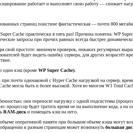
то кэширование работает и выполняет свою работу — снижает нагр
рованных страниц поистине фантастическая — почти 800 мегабит/
uper Cache практически в пять раз! Причина понятна: WP Super 
тические запросы при прочих равных всегда быстрее динамическ
ря свой простоте: минимум проверок, никаких регулярных выр
ьзователей будет видеть ошибку сервера, для других возрастёт в
твие.
ни один кэш (кроме
WP Super Cache)
.
при почти одинаковой с Hyper Cache нагрузкой на сервер, время
Cache могла быть и более высокой. Хотя во многом W3 Total Ca
ностью: они переносят нагрузку с одной подсистемы (процессор
 процессор будет тратить время не на выполнение кода, а на ож
ть
RAM-диск
и помещать кэш на него.
 объеме оперативной памяти при большом объеме кэша могут во
 обращении к разным страницам может возникнуть
большая дис