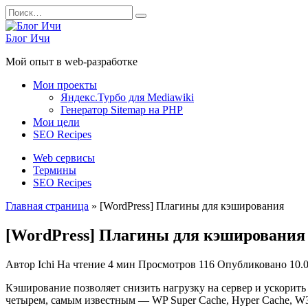
Перейти
Search
к
for:
содержанию
Блог Ичи
Мой опыт в web-разработке
Мои проекты
Яндекс.Турбо для Mediawiki
Генератор Sitemap на PHP
Мои цели
SEO Recipes
Web сервисы
Термины
SEO Recipes
Главная страница
»
[WordPress] Плагины для кэширования
[WordPress] Плагины для кэширования
Автор
Ichi
На чтение
4 мин
Просмотров
116
Опубликовано
10.
Кэширование позволяет снизить нагрузку на сервер и ускорить 
четырем, самым известным — WP Super Cache, Hyper Cache, W3 