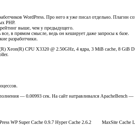
работчиков WordPress. Про него я уже писал отдельно. Плагин с
ых PHP.
а рейтинг выше, чем у предыдущего.
се, в прямом смысле, ведь он кеширует даже запросы к базе.
кие разработчики.
el(R) Xeon(R) CPU X3320 @ 2.50GHz, 4 ядра, 3 MiB cache, 8 Gi
ller.
роцессов.
полнения — 0.00993 сек. На сайт натравливался ApacheBench — 
Press
WP Super Cache 0.9.7
Hyper Cache 2.6.2
MaxSite Cache L