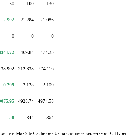
130
100
130
2.992
21.284
21.086
0
0
0
3341.72
469.84
474.25
38.902
212.838
274.116
0.299
2.128
2.109
9075.95
4928.74
4974.58
58
344
364
r Cache и MaxSite Cache она была слишком маленькой. С Hyper