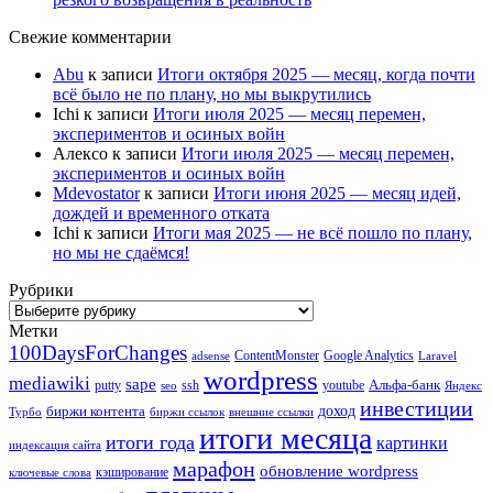
Свежие комментарии
Abu
к записи
Итоги октября 2025 — месяц, когда почти
всё было не по плану, но мы выкрутились
Ichi
к записи
Итоги июля 2025 — месяц перемен,
экспериментов и осиных войн
Алексо
к записи
Итоги июля 2025 — месяц перемен,
экспериментов и осиных войн
Mdevostator
к записи
Итоги июня 2025 — месяц идей,
дождей и временного отката
Ichi
к записи
Итоги мая 2025 — не всё пошло по плану,
но мы не сдаёмся!
Рубрики
Рубрики
Метки
100DaysForChanges
ContentMonster
Google Analytics
adsense
Laravel
wordpress
mediawiki
sape
Альфа-банк
putty
ssh
youtube
seo
Яндекс
инвестиции
биржи контента
доход
Турбо
биржи ссылок
внешние ссылки
итоги месяца
итоги года
картинки
индексация сайта
марафон
обновление wordpress
кэширование
ключевые слова