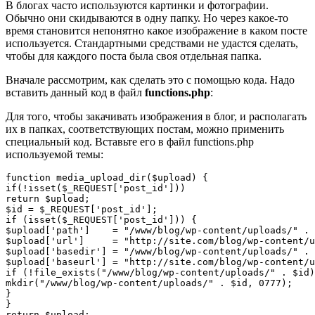
В блогах часто используются картинки и фотографии.
Обычно они скидываются в одну папку. Но через какое-то
время становится непонятно какое изображение в каком посте
используется. Стандартными средствами не удастся сделать,
чтобы для каждого поста была своя отдельная папка.
Вначале рассмотрим, как сделать это с помощью кода. Надо
вставить данный код в файл
functions.php
:
Для того, чтобы закачивать изображения в блог, и располагать
их в папках, соответствующих постам, можно применить
специальный код. Вставьте его в файл functions.php
используемой темы:
function media_upload_dir($upload) {

if(!isset($_REQUEST['post_id']))

return $upload;

$id = $_REQUEST['post_id'];

if (isset($_REQUEST['post_id'])) {

$upload['path']    = "/www/blog/wp-content/uploads/" . 
$upload['url']     = "http://site.com/blog/wp-content/u
$upload['basedir'] = "/www/blog/wp-content/uploads/" . 
$upload['baseurl'] = "http://site.com/blog/wp-content/u
if (!file_exists("/www/blog/wp-content/uploads/" . $id)
mkdir("/www/blog/wp-content/uploads/" . $id, 0777);

}

}

return $upload;
