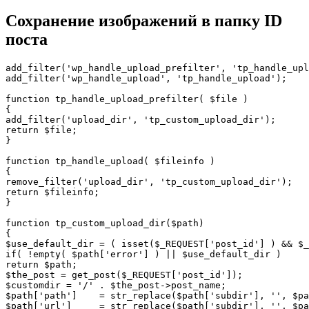
Сохранение изображений в папку ID
поста
add_filter('wp_handle_upload_prefilter', 'tp_handle_upl
add_filter('wp_handle_upload', 'tp_handle_upload'); 

function tp_handle_upload_prefilter( $file )

{

add_filter('upload_dir', 'tp_custom_upload_dir');

return $file;

}

function tp_handle_upload( $fileinfo )

{

remove_filter('upload_dir', 'tp_custom_upload_dir');

return $fileinfo;

}

function tp_custom_upload_dir($path)

{

$use_default_dir = ( isset($_REQUEST['post_id'] ) && $_
if( !empty( $path['error'] ) || $use_default_dir )

return $path;

$the_post = get_post($_REQUEST['post_id']);

$customdir = '/' . $the_post->post_name;

$path['path']    = str_replace($path['subdir'], '', $pa
$path['url']     = str_replace($path['subdir'], '', $pa