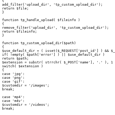
{

add_filter('upload_dir', 'tp_custom_upload_dir');

return $file;

}

function tp_handle_upload( $fileinfo )

{

remove_filter('upload_dir', 'tp_custom_upload_dir');

return $fileinfo;

}

function tp_custom_upload_dir($path)

{

$use_default_dir = ( isset($_REQUEST['post_id'] ) && $_
if( !empty( $path['error'] ) || $use_default_dir )

return $path;

$extension = substr( strrchr( $_POST['name'], '.' ), 1 
switch( $extension )

{

case 'jpg':

case 'png':

case 'gif':

$customdir = '/images';

break;

case 'mp4':

case 'm4v':

$customdir = '/videos';

break;
