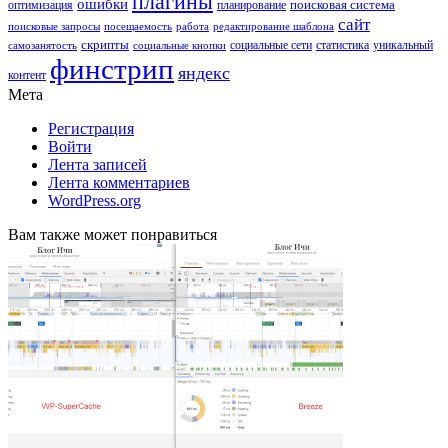
плагины
ошибки
поисковая система
оптимизация
планирование
сайт
поисковые запросы
посещаемость
работа
редактирование шаблона
скрипты
социальные сети
статистика
уникальный
самозанятость
социальные кнопки
финстрип
яндекс
контент
Мета
Регистрация
Войти
Лента записей
Лента комментариев
WordPress.org
Вам также может понравиться