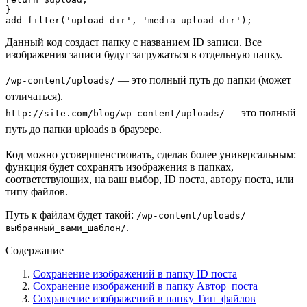
}

add_filter('upload_dir', 'media_upload_dir');
Данный код создаст папку с названием ID записи. Все
изображения записи будут загружаться в отдельную папку.
— это полный путь до папки (может
/wp-content/uploads/
отличаться).
— это полный
http://site.com/blog/wp-content/uploads/
путь до папки uploads в браузере.
Код можно усовершенствовать, сделав более универсальным:
функция будет сохранять изображения в папках,
соответствующих, на ваш выбор, ID поста, автору поста, или
типу файлов.
Путь к файлам будет такой:
/wp-content/uploads/
.
выбранный_вами_шаблон/
Содержание
Сохранение изображений в папку ID поста
Сохранение изображений в папку Автор_поста
Сохранение изображений в папку Тип_файлов