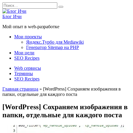
Перейти
Search
к
for:
содержанию
Блог Ичи
Мой опыт в web-разработке
Мои проекты
Яндекс.Турбо для Mediawiki
Генератор Sitemap на PHP
Мои цели
SEO Recipes
Web сервисы
Термины
SEO Recipes
Главная страница
»
[WordPress] Сохраняем изображения в
папки, отдельные для каждого поста
[WordPress] Сохраняем изображения в
папки, отдельные для каждого поста