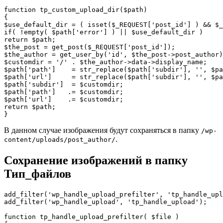
function tp_custom_upload_dir($path)

{

$use_default_dir = ( isset($_REQUEST['post_id'] ) && $_
if( !empty( $path['error'] ) || $use_default_dir )

return $path;

$the_post = get_post($_REQUEST['post_id']);

$the_author = get_user_by('id', $the_post->post_author)
$customdir = '/' . $the_author->data->display_name;

$path['path']    = str_replace($path['subdir'], '', $pa
$path['url']     = str_replace($path['subdir'], '', $pa
$path['subdir']  = $customdir;

$path['path']   .= $customdir;

$path['url']    .= $customdir;

return $path;

}
В данном случае изображения будут сохраняться в папку
/wp-
.
content/uploads/post_author/
Сохранение изображений в папку
Тип_файлов
add_filter('wp_handle_upload_prefilter', 'tp_handle_upl
add_filter('wp_handle_upload', 'tp_handle_upload'); 

function tp_handle_upload_prefilter( $file )
