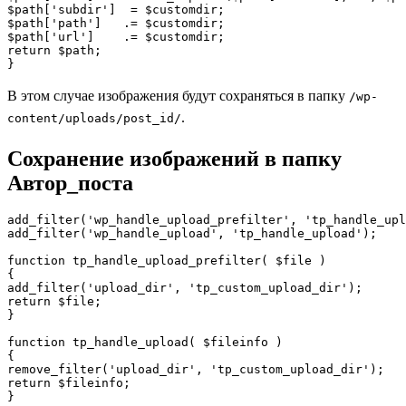
$path['subdir']  = $customdir;

$path['path']   .= $customdir;

$path['url']    .= $customdir;

return $path;

}
В этом случае изображения будут сохраняться в папку
/wp-
.
content/uploads/post_id/
Сохранение изображений в папку
Автор_поста
add_filter('wp_handle_upload_prefilter', 'tp_handle_upl
add_filter('wp_handle_upload', 'tp_handle_upload'); 

function tp_handle_upload_prefilter( $file )

{

add_filter('upload_dir', 'tp_custom_upload_dir');

return $file;

}

function tp_handle_upload( $fileinfo )

{

remove_filter('upload_dir', 'tp_custom_upload_dir');

return $fileinfo;

}
