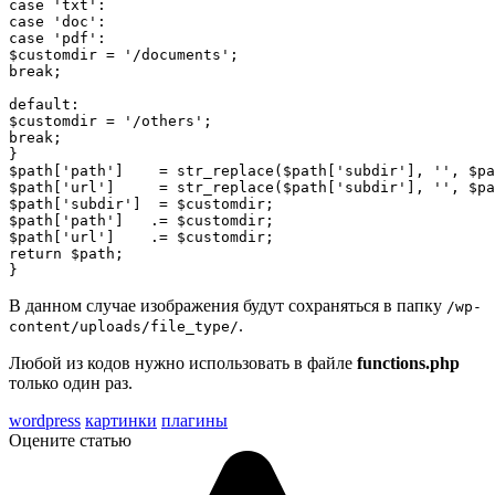
case 'txt':

case 'doc':

case 'pdf':

$customdir = '/documents';

break;

default:

$customdir = '/others';

break;

}

$path['path']    = str_replace($path['subdir'], '', $pa
$path['url']     = str_replace($path['subdir'], '', $pa
$path['subdir']  = $customdir;

$path['path']   .= $customdir;

$path['url']    .= $customdir;

return $path;

}
В данном случае изображения будут сохраняться в папку
/wp-
.
content/uploads/file_type/
Любой из кодов нужно использовать в файле
functions.php
только один раз.
wordpress
картинки
плагины
Оцените статью