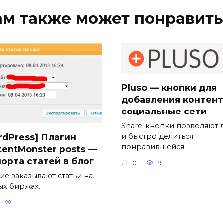
ам также может понравить
Pluso — кнопки для
добавления контент
социальные сети
Share-кнопки позволяют 
rdPress] Плагин
и быстро делиться
понравившейся
tentMonster posts —
порта статей в блог
0
91
ие заказывают статьи на
ых биржах.
111