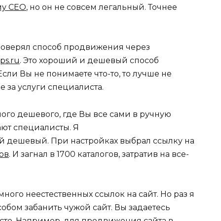
му СЕО
, но он не совсем легальный. Точнее
роверял способ продвижения через
1ps.ru
. Это хороший и дешевый способ
Если Вы не понимаете что-то, то лучше не
е за услуги специалиста.
мого дешевого, где Вы все сами в ручную
ают специалисты. Я
й дешевый. При настройках выбрал ссылку на
ов
. И загнал в 1700 каталогов, затратив на все-
много неестественных ссылок на сайт. Но раз я
собом забанить чужой сайт. Вы задаетесь
осто. Например, для продвижения сайта в