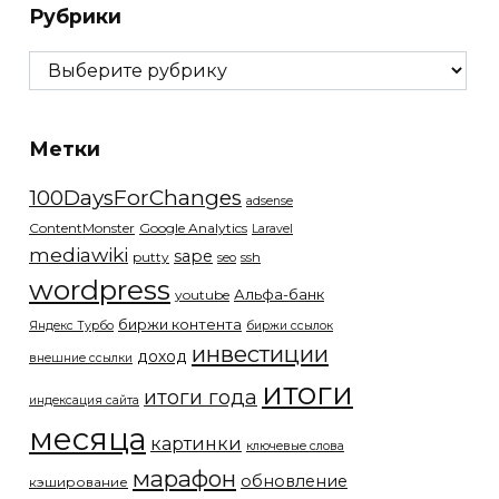
Рубрики
Рубрики
Метки
100DaysForChanges
adsense
ContentMonster
Google Analytics
Laravel
mediawiki
sape
putty
ssh
seo
wordpress
Альфа-банк
youtube
биржи контента
Яндекс Турбо
биржи ссылок
инвестиции
доход
внешние ссылки
итоги
итоги года
индексация сайта
месяца
картинки
ключевые слова
марафон
обновление
кэширование