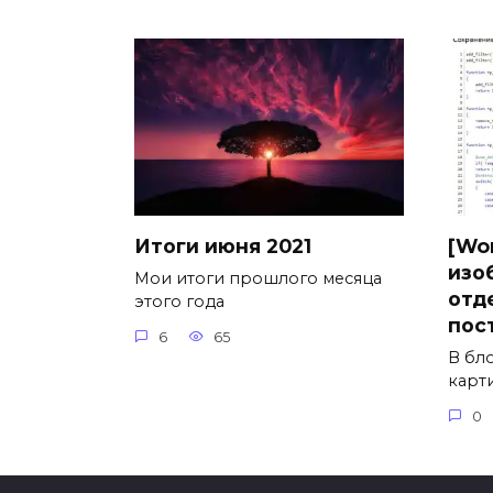
Итоги июня 2021
[Wo
изо
Мои итоги прошлого месяца
отд
этого года
пос
6
65
В бл
карт
0