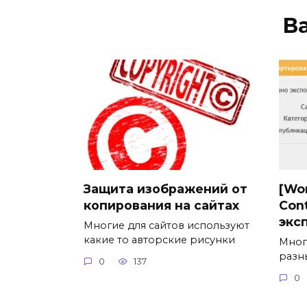
В
Защита изображений от
[Wo
копирования на сайтах
Con
экс
Многие для сайтов используют
какие то авторские рисунки
Мног
разн
0
137
0