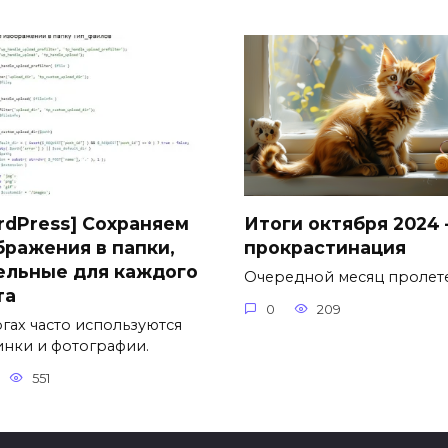
rdPress] Сохраняем
Итоги октября 2024
бражения в папки,
прокрастинация
ельные для каждого
Очередной месяц пролете
та
0
209
огах часто используются
инки и фотографии.
551