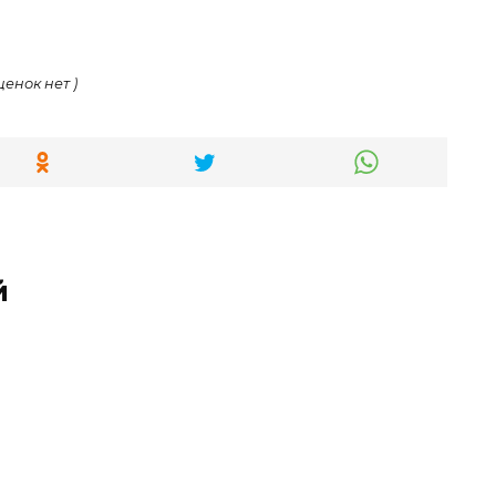
ценок нет )
й