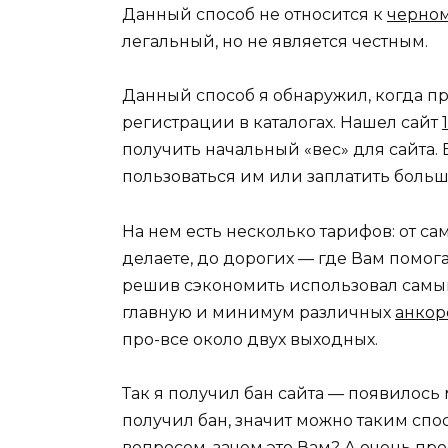
Данный способ не относится к
черно
легальный, но не является честным.
Данный способ я обнаружил, когда п
регистрации в каталогах. Нашел сайт
получить начальный «вес» для сайта. 
пользоваться им или заплатить больш
На нем есть несколько тарифов: от са
делаете, до дорогих — где Вам помог
решив сэкономить использовал самы
главную и минимум различных
анкор
про-все около двух выходных.
Так я получил бан сайта — появилось 
получил бан, значит можно таким спо
вопросом, зачем это Вам? А очень пр