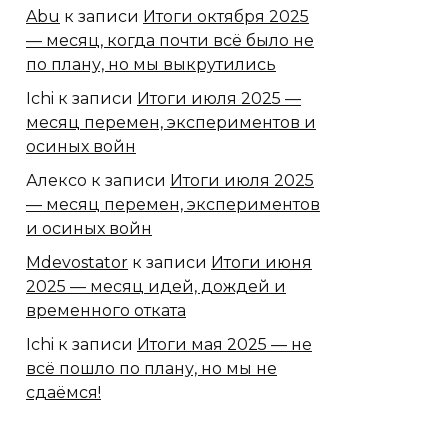
Abu
к записи
Итоги октября 2025
— месяц, когда почти всё было не
по плану, но мы выкрутились
Ichi
к записи
Итоги июля 2025 —
месяц перемен, экспериментов и
осиных войн
Алексо
к записи
Итоги июля 2025
— месяц перемен, экспериментов
и осиных войн
Mdevostator
к записи
Итоги июня
2025 — месяц идей, дождей и
временного отката
Ichi
к записи
Итоги мая 2025 — не
всё пошло по плану, но мы не
сдаёмся!