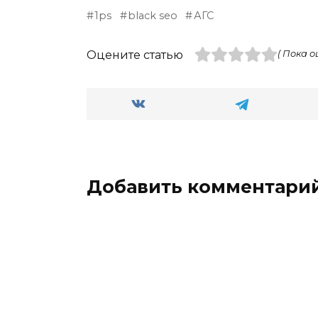
1ps
black seo
АГС
Оцените статью
( Пока о
Добавить комментари