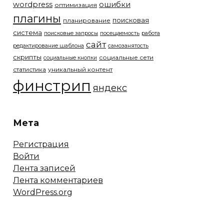
wordpress
ошибки
оптимизация
плагины
поисковая
планирование
система
поисковые запросы
посещаемость
работа
сайт
редактирование шаблона
самозанятость
скрипты
социальные сети
социальные кнопки
статистика
уникальный контент
финстрип
яндекс
Мета
Регистрация
Войти
Лента записей
Лента комментариев
WordPress.org