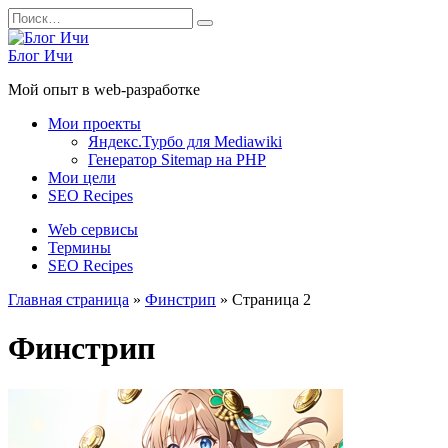
Перейти
Search
к
for:
содержанию
Блог Ичи
Мой опыт в web-разработке
Мои проекты
Яндекс.Турбо для Mediawiki
Генератор Sitemap на PHP
Мои цели
SEO Recipes
Web сервисы
Термины
SEO Recipes
Главная страница
»
Финстрип
»
Страница 2
Финстрип