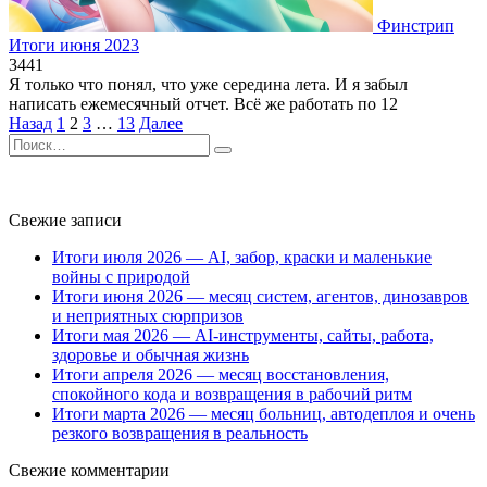
Финстрип
Итоги июня 2023
3
441
Я только что понял, что уже середина лета. И я забыл
написать ежемесячный отчет. Всё же работать по 12
Пагинация
Назад
1
2
3
…
13
Далее
записей
Search
for:
Свежие записи
Итоги июля 2026 — AI, забор, краски и маленькие
войны с природой
Итоги июня 2026 — месяц систем, агентов, динозавров
и неприятных сюрпризов
Итоги мая 2026 — AI-инструменты, сайты, работа,
здоровье и обычная жизнь
Итоги апреля 2026 — месяц восстановления,
спокойного кода и возвращения в рабочий ритм
Итоги марта 2026 — месяц больниц, автодеплоя и очень
резкого возвращения в реальность
Свежие комментарии