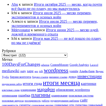
Abu
к записи
Итоги октября 2025 — месяц, когда почти
всё было не по плану, но мы выкрутились
Ichi
к записи
Итоги июля 2025 — месяц перемен,
экспериментов и осиных войн
Алексо
к записи
Итоги июля 2025 — месяц перемен,
экспериментов и осиных войн
Mdevostator
к записи
Итоги июня 2025 — месяц идей,
дождей и временного отката
Ichi
к записи
Итоги мая 2025 — не всё пошло по плану,
но мы не сдаёмся!
Рубрики
Рубрики
Метки
100DaysForChanges
ContentMonster
Google Analytics
adsense
Laravel
wordpress
mediawiki
sape
Альфа-банк
putty
ssh
youtube
seo
Яндекс
инвестиции
биржи контента
доход
Турбо
биржи ссылок
внешние ссылки
итоги месяца
итоги года
картинки
индексация сайта
марафон
обновление wordpress
кэширование
ключевые слова
плагины
ошибки
поисковая система
оптимизация
планирование
сайт
поисковые запросы
посещаемость
работа
редактирование шаблона
скрипты
социальные сети
статистика
уникальный
самозанятость
социальные кнопки