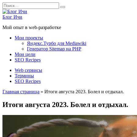
Перейти
Search
к
for:
содержанию
Блог Ичи
Мой опыт в web-разработке
Мои проекты
Яндекс.Турбо для Mediawiki
Генератор Sitemap на PHP
Мои цели
SEO Recipes
Web сервисы
Термины
SEO Recipes
Главная страница
»
Итоги августа 2023. Болел и отдыхал.
Итоги августа 2023. Болел и отдыхал.