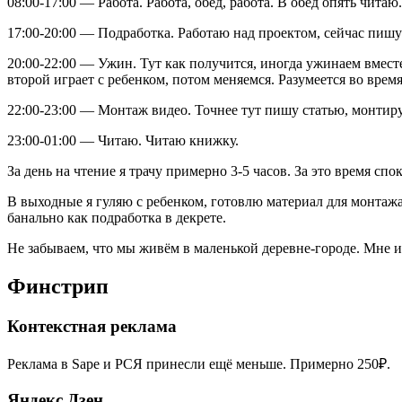
08:00-17:00 — Работа. Работа, обед, работа. В обед опять чита
17:00-20:00 — Подработка. Работаю над проектом, сейчас пишу
20:00-22:00 — Ужин. Тут как получится, иногда ужинаем вместе
второй играет с ребенком, потом меняемся. Разумеется во врем
22:00-23:00 — Монтаж видео. Точнее тут пишу статью, монтирую
23:00-01:00 — Читаю. Читаю книжку.
За день на чтение я трачу примерно 3-5 часов. За это время спо
В выходные я гуляю с ребенком, готовлю материал для монтажа 
банально как подработка в декрете.
Не забываем, что мы живём в маленькой деревне-городе. Мне и
Финстрип
Контекстная реклама
Реклама в Sape и РСЯ принесли ещё меньше. Примерно 250₽.
Яндекс.Дзен