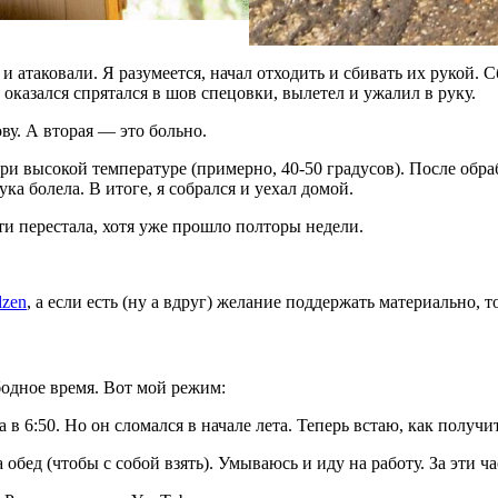
 атаковали. Я разумеется, начал отходить и сбивать их рукой. Сб
 оказался спрятался в шов спецовки, вылетел и ужалил в руку.
ву. А вторая — это больно.
при высокой температуре (примерно, 40-50 градусов). После обр
ка болела. В итоге, я собрался и уехал домой.
чти перестала, хотя уже прошло полторы недели.
dzen
, а если есть (ну а вдруг) желание поддержать материально, 
бодное время. Вот мой режим:
в 6:50. Но он сломался в начале лета. Теперь встаю, как получит
обед (чтобы с собой взять). Умываюсь и иду на работу. За эти ч