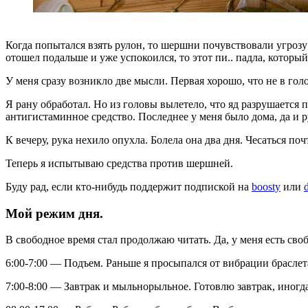
Когда попытался взять рулон, то шершни почувствовали угрозу и
отошел подальше и уже успокоился, то этот пи.. падла, который
У меня сразу возникло две мысли. Первая хорошо, что не в голо
Я рану обработал. Но из головы вылетело, что яд разрушается 
антигистаминное средство. Последнее у меня было дома, да и ру
К вечеру, рука нехило опухла. Болела она два дня. Чесаться по
Теперь я испытываю средства против шершней.
Буду рад, если кто-нибудь поддержит подпиской на
boosty
или
Мой режим дня.
В свободное время стал продолжаю читать. Да, у меня есть сво
6:00-7:00 — Подъем. Раньше я просыпался от вибрации браслета 
7:00-8:00 — Завтрак и мыльнорыльное. Готовлю завтрак, иногда 