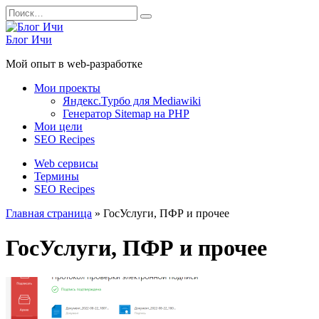
Перейти
Search
к
for:
содержанию
Блог Ичи
Мой опыт в web-разработке
Мои проекты
Яндекс.Турбо для Mediawiki
Генератор Sitemap на PHP
Мои цели
SEO Recipes
Web сервисы
Термины
SEO Recipes
Главная страница
»
ГосУслуги, ПФР и прочее
ГосУслуги, ПФР и прочее