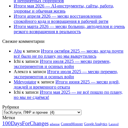
и неприятных сюрпризов
Итоги мая 2026 — AI-инструменты, сайты, работа,
здоровье и обычная жизнь
Итоги апреля 2026 — месяц восстановления,
спокойного кода и возвращения в рабочий ритм
Итоги марта 2026 — месяц больниц, автодеплоя и очень
резкого возвращения в реальность
Свежие комментарии
Abu
к записи
Итоги октября 2025 — месяц, когда почти
всё было не по плану, но мы выкрутились
Ichi
к записи
Итоги июля 2025 — месяц перемен,
экспериментов и осиных войн
Алексо
к записи
Итоги июля 2025 — месяц перемен,
экспериментов и осиных войн
Mdevostator
к записи
Итоги июня 2025 — месяц идей,
дождей и временного отката
Ichi
к записи
Итоги мая 2025 — не всё пошло по плану,
но мы не сдаёмся!
Рубрики
Рубрики
Метки
100DaysForChanges
ContentMonster
Google Analytics
adsense
Laravel