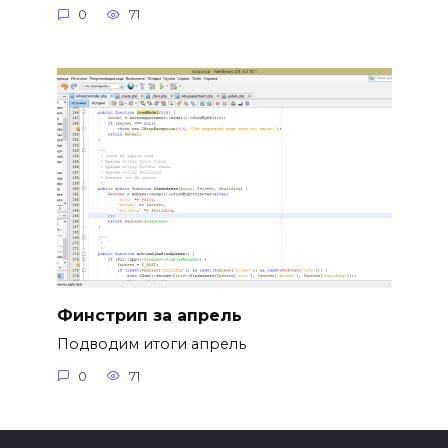
0
71
Финстрип за апрель
Подводим итоги апрель
0
71