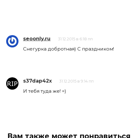
seoonly.ru
31.12.2015 в 6:18 пп
Снегурка добротная) С праздником!
s37dap42x
31.12.2015 в 9:14 пп
И тебя туда же! =)
Вам также может понравиться