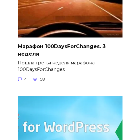
Марафон 100DaysForChanges. 3
неделя
Пошла третья неделя марафона
100DaysForChanges.
4
58