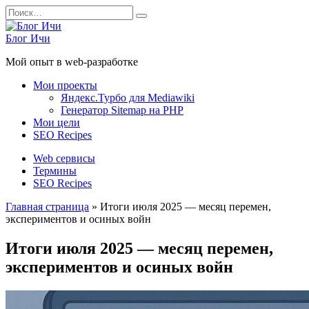
Перейти
Search
к
for:
содержанию
Блог Ичи
Мой опыт в web-разработке
Мои проекты
Яндекс.Турбо для Mediawiki
Генератор Sitemap на PHP
Мои цели
SEO Recipes
Web сервисы
Термины
SEO Recipes
Главная страница
»
Итоги июля 2025 — месяц перемен,
экспериментов и осиных войн
Итоги июля 2025 — месяц перемен,
экспериментов и осиных войн