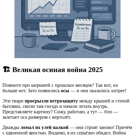
🏗 Великая осиная война 2025
Помните про шершней с прошлых месяцев? Так вот, их
больше нет. Зато появились
осы
— и они оказались хитрее!
Эти твари
прогрызли ветрозащиту
между крышей и стеной
бытовки, свили там гнездо и начали летать внутрь.
Представляете картину? Сижу, работаю, а тут — бззз —
залетает оса размером с вертолёт.
Дважды
ломал их улей палкой
— они строят заново! Причём
с удвоенной яростью. Видимо, я их серьёзно обидел. Война