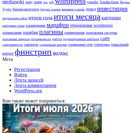
wordpress
mediawiki
sape
Альфа-банк
putty
ssh
youtube
seo
Яндекс
инвестиции
биржи контента
доход
Турбо
биржи ссылок
внешние ссылки
итоги месяца
итоги года
картинки
индексация сайта
марафон
обновление wordpress
кэширование
ключевые слова
плагины
ошибки
поисковая система
оптимизация
планирование
сайт
поисковые запросы
посещаемость
работа
редактирование шаблона
скрипты
социальные сети
статистика
уникальный
самозанятость
социальные кнопки
финстрип
яндекс
контент
Мета
Регистрация
Войти
Лента записей
Лента комментариев
WordPress.org
Вам также может понравиться