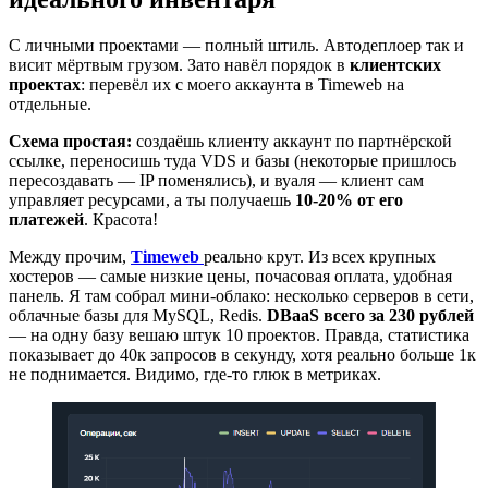
С личными проектами — полный штиль. Автодеплоер так и
висит мёртвым грузом. Зато навёл порядок в
клиентских
проектах
: перевёл их с моего аккаунта в Timeweb на
отдельные.
Схема простая:
создаёшь клиенту аккаунт по партнёрской
ссылке, переносишь туда VDS и базы (некоторые пришлось
пересоздавать — IP поменялись), и вуаля — клиент сам
управляет ресурсами, а ты получаешь
10-20% от его
платежей
. Красота!
Между прочим,
Timeweb
реально крут. Из всех крупных
хостеров — самые низкие цены, почасовая оплата, удобная
панель. Я там собрал мини-облако: несколько серверов в сети,
облачные базы для MySQL, Redis.
DBaaS всего за 230 рублей
— на одну базу вешаю штук 10 проектов. Правда, статистика
показывает до 40к запросов в секунду, хотя реально больше 1к
не поднимается. Видимо, где-то глюк в метриках.