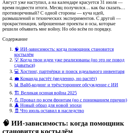
Август уже наступил, а на календаре красуется 31 июля —
время подвести итоги. Месяц получился… как бы сказать…
противоречивый? С одной стороны — куча идей,
размышлений и технических экспериментов. С другой —
прокрастинация, заброшенные проекты и осы, которые
решили объявить мне войну. Но обо всём по порядку.
Содержание
🧠 ИИ-зависимость: когда помощник становится
костылём
💡 Когда твои идеи уже реализованы (но это не повод
сдаваться)
💻 Хостинг, партнёрки и поиск идеального инвентаря
💼 Команда растёт (медленно, но растёт)
📊 Вайб-кодинг и трёхстороннее обсуждение с ИИ
🏗 Великая осиная война 2025
💪 Провал по всем фронтам (но с пониманием причин)
👤 Новый образ для новой эпохи
🧾 Что июль оставил в наследство
🧠 ИИ-зависимость: когда помощник
становится костылём