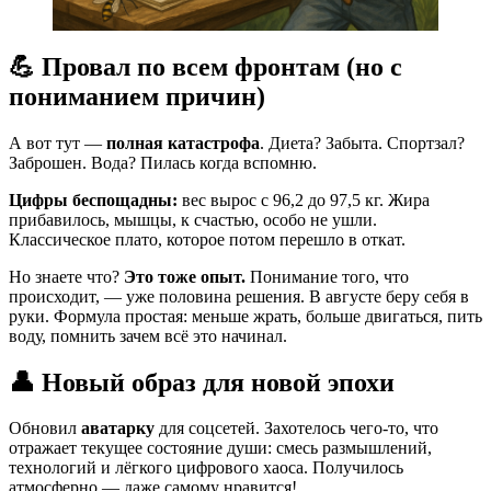
💪 Провал по всем фронтам (но с
пониманием причин)
А вот тут —
полная катастрофа
. Диета? Забыта. Спортзал?
Заброшен. Вода? Пилась когда вспомню.
Цифры беспощадны:
вес вырос с 96,2 до 97,5 кг. Жира
прибавилось, мышцы, к счастью, особо не ушли.
Классическое плато, которое потом перешло в откат.
Но знаете что?
Это тоже опыт.
Понимание того, что
происходит, — уже половина решения. В августе беру себя в
руки. Формула простая: меньше жрать, больше двигаться, пить
воду, помнить зачем всё это начинал.
👤 Новый образ для новой эпохи
Обновил
аватарку
для соцсетей. Захотелось чего-то, что
отражает текущее состояние души: смесь размышлений,
технологий и лёгкого цифрового хаоса. Получилось
атмосферно — даже самому нравится!