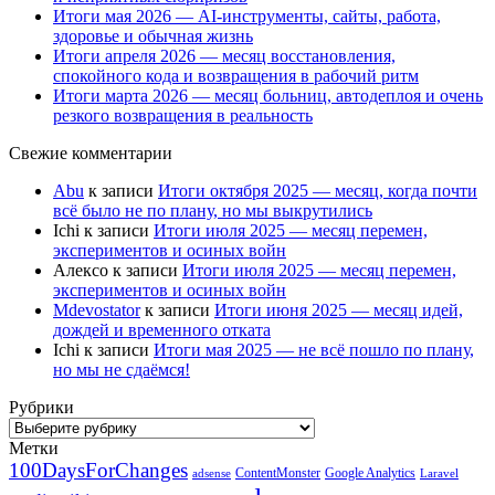
Итоги мая 2026 — AI-инструменты, сайты, работа,
здоровье и обычная жизнь
Итоги апреля 2026 — месяц восстановления,
спокойного кода и возвращения в рабочий ритм
Итоги марта 2026 — месяц больниц, автодеплоя и очень
резкого возвращения в реальность
Свежие комментарии
Abu
к записи
Итоги октября 2025 — месяц, когда почти
всё было не по плану, но мы выкрутились
Ichi
к записи
Итоги июля 2025 — месяц перемен,
экспериментов и осиных войн
Алексо
к записи
Итоги июля 2025 — месяц перемен,
экспериментов и осиных войн
Mdevostator
к записи
Итоги июня 2025 — месяц идей,
дождей и временного отката
Ichi
к записи
Итоги мая 2025 — не всё пошло по плану,
но мы не сдаёмся!
Рубрики
Рубрики
Метки
100DaysForChanges
ContentMonster
Google Analytics
adsense
Laravel