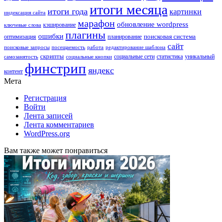
итоги месяца
итоги года
картинки
индексация сайта
марафон
обновление wordpress
кэширование
ключевые слова
плагины
ошибки
поисковая система
оптимизация
планирование
сайт
поисковые запросы
посещаемость
работа
редактирование шаблона
скрипты
социальные сети
статистика
уникальный
самозанятость
социальные кнопки
финстрип
яндекс
контент
Мета
Регистрация
Войти
Лента записей
Лента комментариев
WordPress.org
Вам также может понравиться