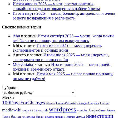
Итоги апреля 2026 — месяц восстановления,
спокойного кода и возвращения в рабочий ритм
Итоги марта 2026 — месяц больниц, автодеплоя и очень
резкого возвращения в реальность
Свежие комментарии
Abu
к записи
Итоги октября 2025 — месяц, когда почти
всё было не по плану, но мы выкрутились
Ichi
к записи
Итоги июля 2025 — месяц перемен,
экспериментов и осиных войн
Алексо
к записи
Итоги июля 2025 — месяц перемен,
экспериментов и осиных войн
Mdevostator
к записи
Итоги июня 2025 — месяц идей,
дождей и временного отката
Ichi
к записи
Итоги мая 2025 — не всё пошло по плану,
но мы не сдаёмся!
Рубрики
Рубрики
Метки
100DaysForChanges
ContentMonster
Google Analytics
adsense
Laravel
wordpress
mediawiki
sape
Альфа-банк
putty
ssh
youtube
seo
Яндекс
инвестиции
биржи контента
доход
Турбо
биржи ссылок
внешние ссылки