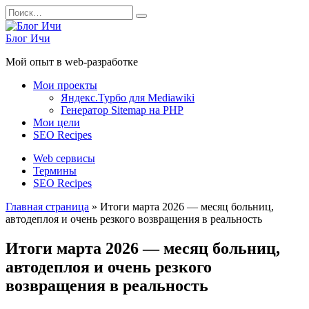
Перейти
Search
к
for:
содержанию
Блог Ичи
Мой опыт в web-разработке
Мои проекты
Яндекс.Турбо для Mediawiki
Генератор Sitemap на PHP
Мои цели
SEO Recipes
Web сервисы
Термины
SEO Recipes
Главная страница
»
Итоги марта 2026 — месяц больниц,
автодеплоя и очень резкого возвращения в реальность
Итоги марта 2026 — месяц больниц,
автодеплоя и очень резкого
возвращения в реальность