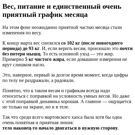
Вес, питание и единственный очень
приятный график месяца
На этом фоне неожиданно приятной частью месяца стали
изменения по весу.
К концу марта вес снизился
со 102 кг (после новогоднего
периода) до 93 кг
. И, если верить весам, произошло это
почти
без потери мышц
. То есть основной уход — это жир.
Примерно
5 кг чистого жира
, если домашние измерения не
врут слишком нагло.
Это, наверное, первый за долгое время момент, когда цифры
по телу не раздражали, а радовали.
Понятно, что к таким весам и графикам всегда надо
относиться с поправкой на условность умных весов. Но даже
с этой поправкой динамика хорошая. А главное — ощущается
не только на экране, но и в теле.
Так что среди всего мартовского хаоса была хотя бы одна
очень понятная и приятная линия:
тело наконец-то начало двигаться в нужную сторону
.