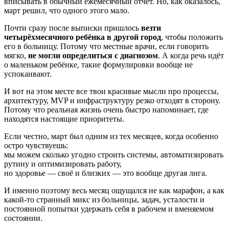
вписывать в обычный ежемесячный отчёт. Но, как оказалось,
март решил, что одного этого мало.
Почти сразу после выписки пришлось
везти
четырёхмесячного ребёнка в другой город
, чтобы положить
его в больницу. Потому что местные врачи, если говорить
мягко,
не могли определиться с диагнозом
. А когда речь идёт
о маленьком ребёнке, такие формулировки вообще не
успокаивают.
И вот на этом месте все твои красивые мысли про процессы,
архитектуру, MVP и инфраструктуру резко отходят в сторону.
Потому что реальная жизнь очень быстро напоминает, где
находятся настоящие приоритеты.
Если честно, март был одним из тех месяцев, когда особенно
остро чувствуешь:
мы можем сколько угодно строить системы, автоматизировать
рутину и оптимизировать работу,
но здоровье — своё и близких — это вообще другая лига.
И именно поэтому весь месяц ощущался не как марафон, а как
какой-то странный микс из больницы, задач, усталости и
постоянной попытки удержать себя в рабочем и вменяемом
состоянии.