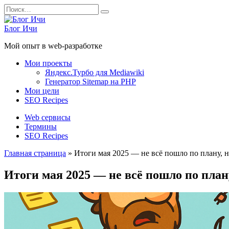
Перейти
Search
к
for:
содержанию
Блог Ичи
Мой опыт в web-разработке
Мои проекты
Яндекс.Турбо для Mediawiki
Генератор Sitemap на PHP
Мои цели
SEO Recipes
Web сервисы
Термины
SEO Recipes
Главная страница
»
Итоги мая 2025 — не всё пошло по плану, н
Итоги мая 2025 — не всё пошло по плану