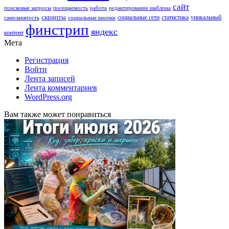
сайт
поисковые запросы
посещаемость
работа
редактирование шаблона
скрипты
социальные сети
статистика
уникальный
самозанятость
социальные кнопки
финстрип
яндекс
контент
Мета
Регистрация
Войти
Лента записей
Лента комментариев
WordPress.org
Вам также может понравиться