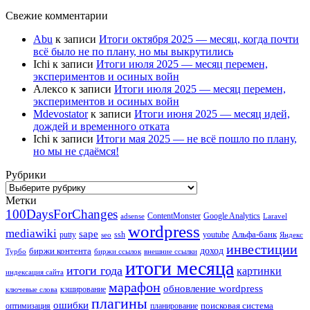
Свежие комментарии
Abu
к записи
Итоги октября 2025 — месяц, когда почти
всё было не по плану, но мы выкрутились
Ichi
к записи
Итоги июля 2025 — месяц перемен,
экспериментов и осиных войн
Алексо
к записи
Итоги июля 2025 — месяц перемен,
экспериментов и осиных войн
Mdevostator
к записи
Итоги июня 2025 — месяц идей,
дождей и временного отката
Ichi
к записи
Итоги мая 2025 — не всё пошло по плану,
но мы не сдаёмся!
Рубрики
Рубрики
Метки
100DaysForChanges
ContentMonster
Google Analytics
adsense
Laravel
wordpress
mediawiki
sape
Альфа-банк
putty
ssh
youtube
seo
Яндекс
инвестиции
биржи контента
доход
Турбо
биржи ссылок
внешние ссылки
итоги месяца
итоги года
картинки
индексация сайта
марафон
обновление wordpress
кэширование
ключевые слова
плагины
ошибки
поисковая система
оптимизация
планирование