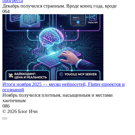
прогресса
Декабрь получился странным. Вроде конец года, вроде
0
64
Итоги ноября 2025 — месяц нейросетей, Flutter-проектов и
осознаний
Ноябрь получился плотным, насыщенным и местами
хаотичным
0
86
© 2026 Блог Ичи