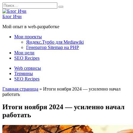
Перейти
Search
к
for:
содержанию
Блог Ичи
Мой опыт в web-разработке
Мои проекты
Яндекс.Турбо для Mediawiki
Генератор Sitemap на PHP
Мои цели
SEO Recipes
Web сервисы
Термины
SEO Recipes
Главная страница
»
Итоги ноября 2024 — усиленно начал
работать
Итоги ноября 2024 — усиленно начал
работать