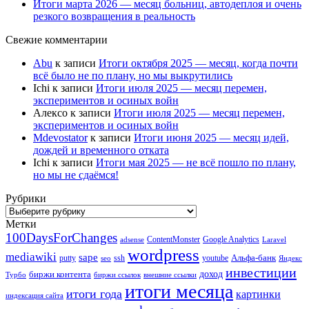
Итоги марта 2026 — месяц больниц, автодеплоя и очень
резкого возвращения в реальность
Свежие комментарии
Abu
к записи
Итоги октября 2025 — месяц, когда почти
всё было не по плану, но мы выкрутились
Ichi
к записи
Итоги июля 2025 — месяц перемен,
экспериментов и осиных войн
Алексо
к записи
Итоги июля 2025 — месяц перемен,
экспериментов и осиных войн
Mdevostator
к записи
Итоги июня 2025 — месяц идей,
дождей и временного отката
Ichi
к записи
Итоги мая 2025 — не всё пошло по плану,
но мы не сдаёмся!
Рубрики
Рубрики
Метки
100DaysForChanges
ContentMonster
Google Analytics
adsense
Laravel
wordpress
mediawiki
sape
Альфа-банк
putty
ssh
youtube
seo
Яндекс
инвестиции
биржи контента
доход
Турбо
биржи ссылок
внешние ссылки
итоги месяца
итоги года
картинки
индексация сайта