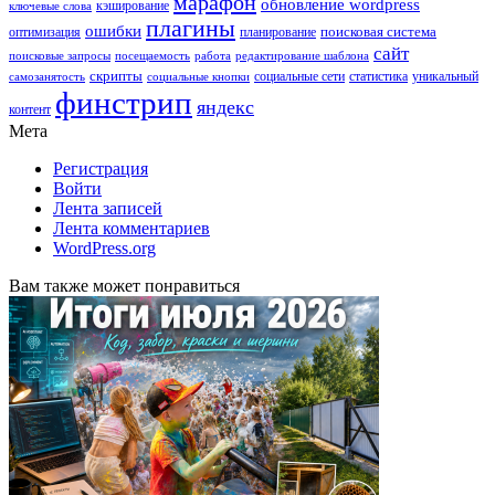
марафон
обновление wordpress
кэширование
ключевые слова
плагины
ошибки
поисковая система
оптимизация
планирование
сайт
поисковые запросы
посещаемость
работа
редактирование шаблона
скрипты
социальные сети
статистика
уникальный
самозанятость
социальные кнопки
финстрип
яндекс
контент
Мета
Регистрация
Войти
Лента записей
Лента комментариев
WordPress.org
Вам также может понравиться