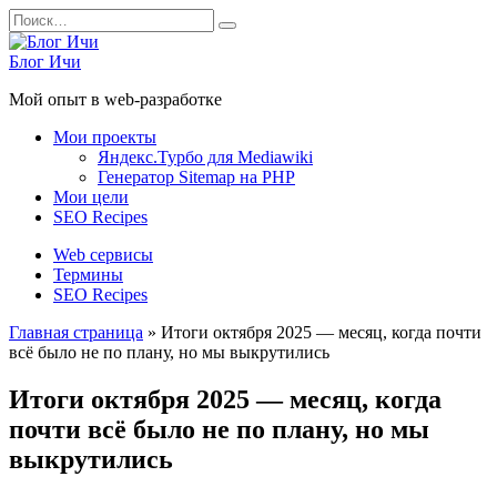
Перейти
Search
к
for:
содержанию
Блог Ичи
Мой опыт в web-разработке
Мои проекты
Яндекс.Турбо для Mediawiki
Генератор Sitemap на PHP
Мои цели
SEO Recipes
Web сервисы
Термины
SEO Recipes
Главная страница
»
Итоги октября 2025 — месяц, когда почти
всё было не по плану, но мы выкрутились
Итоги октября 2025 — месяц, когда
почти всё было не по плану, но мы
выкрутились