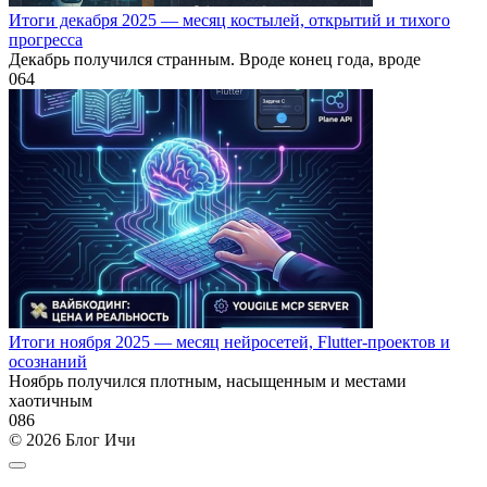
Итоги декабря 2025 — месяц костылей, открытий и тихого
прогресса
Декабрь получился странным. Вроде конец года, вроде
0
64
Итоги ноября 2025 — месяц нейросетей, Flutter-проектов и
осознаний
Ноябрь получился плотным, насыщенным и местами
хаотичным
0
86
© 2026 Блог Ичи