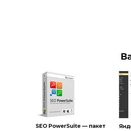
В
SEO PowerSuite — пакет
Янд