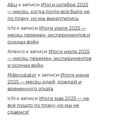
Abu
к записи
Итоги октября 2025
— месяц, когда почти всё было не
по плану, но мы выкрутились
Ichi
к записи
Итоги июля 2025 —
месяц перемен, экспериментов и
осиных войн
Алексо
к записи
Итоги июля 2025
— месяц перемен, экспериментов
и осиных войн
Mdevostator
к записи
Итоги июня
2025 — месяц идей, дождей и
временного отката
Ichi
к записи
Итоги мая 2025 — не
всё пошло по плану, но мы не
сдаёмся!