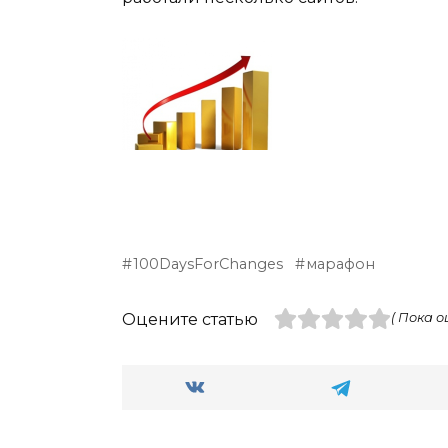
100DaysForChanges
марафон
Оцените статью
( Пока о