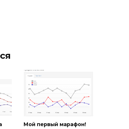
ся
а
Мой первый марафон!