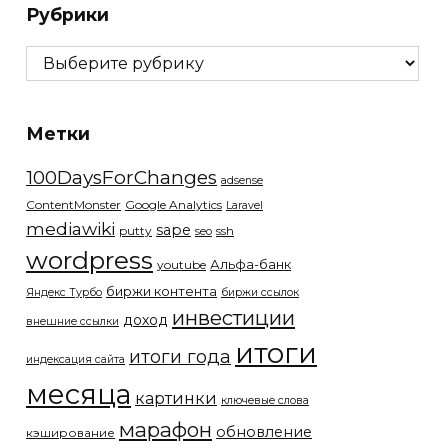
Рубрики
Рубрики
Метки
100DaysForChanges
adsense
ContentMonster
Google Analytics
Laravel
mediawiki
sape
putty
ssh
seo
wordpress
Альфа-банк
youtube
биржи контента
Яндекс Турбо
биржи ссылок
инвестиции
доход
внешние ссылки
итоги
итоги года
индексация сайта
месяца
картинки
ключевые слова
марафон
обновление
кэширование