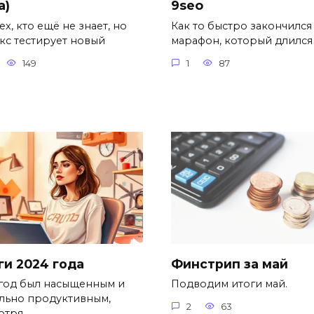
a)
9seo
ех, кто ещё не знает, но
Как то быстро закончился
кс тестирует новый
марафон, который длился
149
1
87
ги 2024 года
Финстрип за май
 год был насыщенным и
Подводим итоги май.
льно продуктивным,
2
63
отря