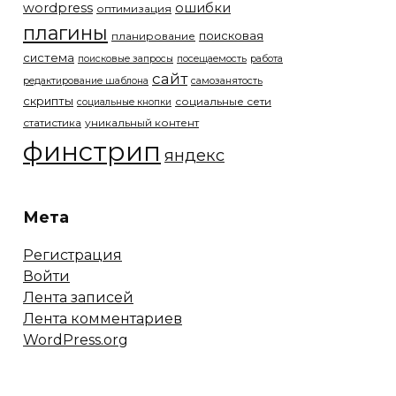
wordpress
ошибки
оптимизация
плагины
поисковая
планирование
система
поисковые запросы
посещаемость
работа
сайт
редактирование шаблона
самозанятость
скрипты
социальные сети
социальные кнопки
статистика
уникальный контент
финстрип
яндекс
Мета
Регистрация
Войти
Лента записей
Лента комментариев
WordPress.org