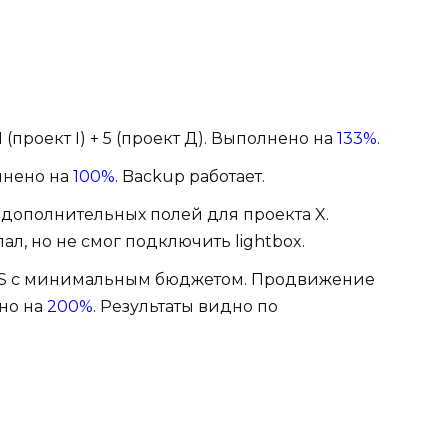
 1 (проект I) + 5 (проект Д). Выполнено на
133%
.
лнено на
100%
. Backup работает.
 дополнительных полей для проекта X.
лал, но не смог подключить lightbox.
 S с минимальным бюджетом. Продвижение
ено на
200%
. Результаты видно по