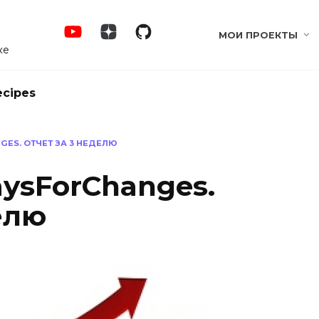
МОИ ПРОЕКТЫ
ке
ecipes
ES. ОТЧЕТ ЗА 3 НЕДЕЛЮ
ysForChanges.
елю