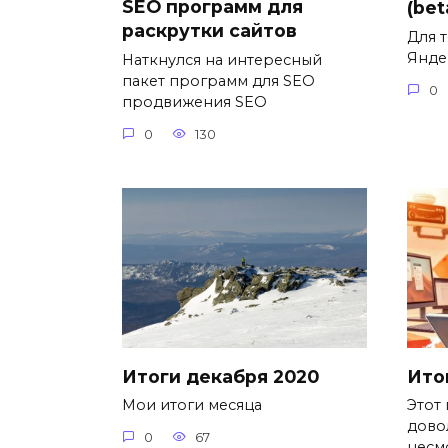
SEO программ для
(bet
раскрутки сайтов
Для т
Янде
Наткнулся на интересный
пакет программ для SEO
0
продвижения SEO
0
130
Итоги декабря 2020
Ито
Мои итоги месяца
Этот
дово
0
67
несм