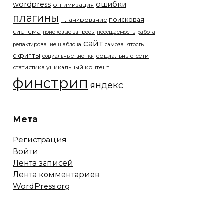
wordpress
ошибки
оптимизация
плагины
поисковая
планирование
система
поисковые запросы
посещаемость
работа
сайт
редактирование шаблона
самозанятость
скрипты
социальные сети
социальные кнопки
статистика
уникальный контент
финстрип
яндекс
Мета
Регистрация
Войти
Лента записей
Лента комментариев
WordPress.org