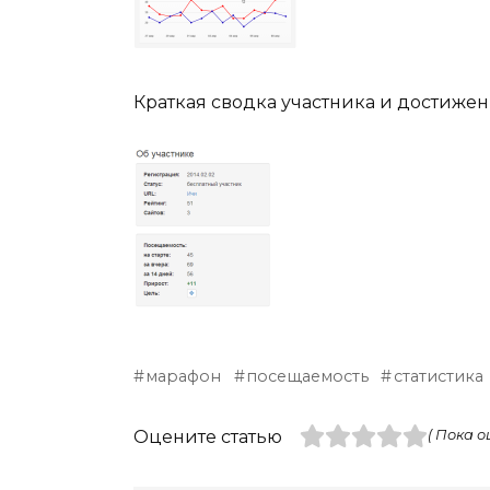
Краткая сводка участника и достижен
марафон
посещаемость
статистика
Оцените статью
( Пока о