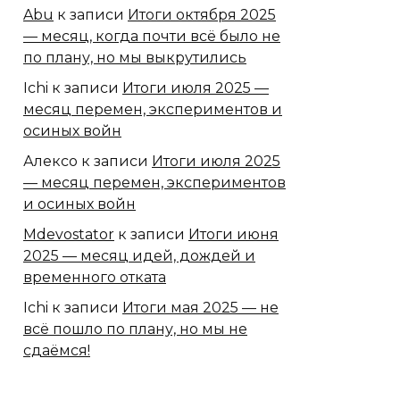
Abu
к записи
Итоги октября 2025
— месяц, когда почти всё было не
по плану, но мы выкрутились
Ichi
к записи
Итоги июля 2025 —
месяц перемен, экспериментов и
осиных войн
Алексо
к записи
Итоги июля 2025
— месяц перемен, экспериментов
и осиных войн
Mdevostator
к записи
Итоги июня
2025 — месяц идей, дождей и
временного отката
Ichi
к записи
Итоги мая 2025 — не
всё пошло по плану, но мы не
сдаёмся!