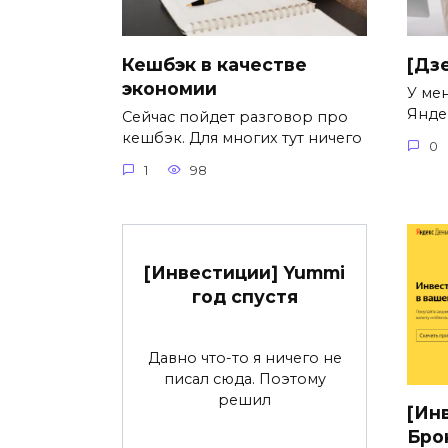
Кешбэк в качестве
[Дз
экономии
У ме
Янде
Сейчас пойдет разговор про
кешбэк. Для многих тут ничего
0
1
98
[Инвестиции] Yummi
год спустя
Давно что-то я ничего не
писал сюда. Поэтому
решил
[Ин
Бро