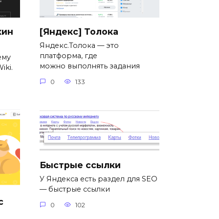
кин
[Яндекс] Толока
Яндекс.Толока — это
платформа, где
ему
можно выполнять задания
iki.
0
133
Быстрые ссылки
У Яндекса есть раздел для SEO
— быстрые ссылки
с
0
102