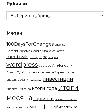
Рубрики
Рубрики
Метки
100DaysForChanges
adsense
ContentMonster
Google Analytics
Laravel
mediawiki
sape
putty
ssh
seo
wordpress
Альфа-банк
youtube
биржи контента
Яндекс Турбо
биржи ссылок
инвестиции
доход
внешние ссылки
итоги
итоги года
индексация сайта
месяца
картинки
ключевые слова
марафон
обновление
кэширование