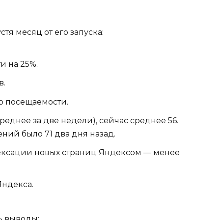
тя месяц от его запуска:
и на 25%.
в.
по посещаемости.
реднее за две недели), сейчас среднее 56.
ий было 71 два дня назад.
дексации новых страниц Яндексом — менее
Яндекса.
ь выводы: