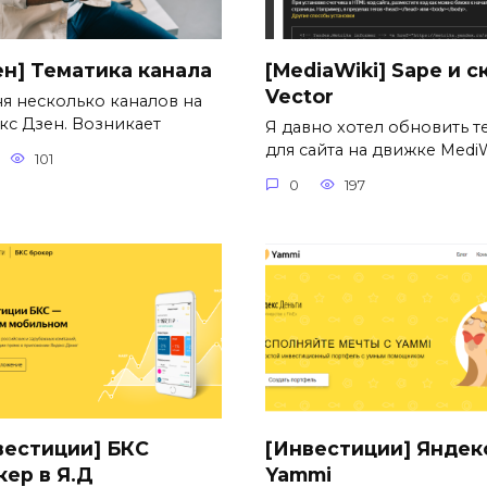
ен] Тематика канала
[MediaWiki] Sape и с
Vector
ня несколько каналов на
кс Дзен. Возникает
Я давно хотел обновить т
для сайта на движке MediW
101
0
197
вестиции] БКС
[Инвестиции] Яндек
кер в Я.Д
Yammi