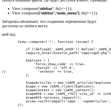
указать название файла, где будет доступен клиент. Примеры:
View::composer(
‘sidebar’
, fn()=>{});
View::composer(
[‘sidebar’,’main_menu’]
, fn()=>{});
Звёздочка обозначает, что созданные переменные будут
доступны из любого места.
мой код
        View::composer('*', function ($view) {

            if (!defined('_SAPE_USER')) define('_SAPE_U
            require_once(resource_path('sape/sape.php')
            $options = [

                'force_show_code' => true,

                'charset' => 'UTF-8',

//                'verbose' => true,

            ];

            $sapeArticles = new \SAPE_articles($options
            $sape = new \SAPE_client($options);

            $sapeContext = new \SAPE_context();

            $sapeRtb = new \SAPE_rtb(['site_id' => 1234
            $sapeRtb->process_request();

            $view->with(compact('sape', 'sapeArticles',
        });