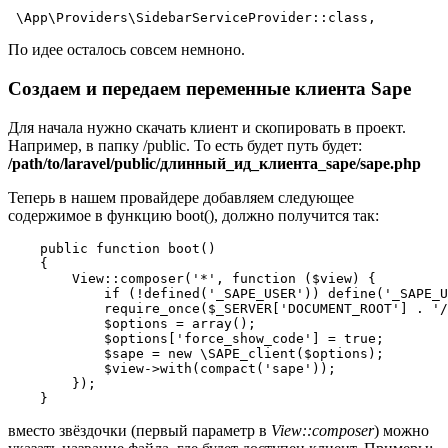
 \App\Providers\SidebarServiceProvider::class,
По идее осталось совсем немноно.
Создаем и передаем переменные клиента Sape
Для начала нужно скачать клиент и скопировать в проект.
Например, в папку /public. То есть будет путь будет:
/path/to/laravel/public/длинный_ид_клиента_sape/sape.php
Теперь в нашем провайдере добавляем следующее
содержимое в функцию boot(), должно получится так:
    public function boot()

    {

        View::composer('*', function ($view) {

            if (!defined('_SAPE_USER')) define('_SAPE_U
            require_once($_SERVER['DOCUMENT_ROOT'] . '/
            $options = array();

            $options['force_show_code'] = true;

            $sape = new \SAPE_client($options);

            $view->with(compact('sape'));

        });

    }
вместо звёздочки (первый параметр в
View::composer
) можно