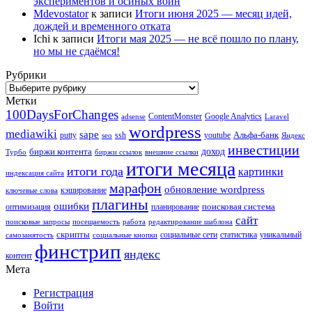
экспериментов и осиных войн
Mdevostator
к записи
Итоги июня 2025 — месяц идей,
дождей и временного отката
Ichi
к записи
Итоги мая 2025 — не всё пошло по плану,
но мы не сдаёмся!
Рубрики
Рубрики
Метки
100DaysForChanges
ContentMonster
Google Analytics
adsense
Laravel
wordpress
mediawiki
sape
Альфа-банк
putty
ssh
youtube
seo
Яндекс
инвестиции
биржи контента
доход
Турбо
биржи ссылок
внешние ссылки
итоги месяца
итоги года
картинки
индексация сайта
марафон
обновление wordpress
кэширование
ключевые слова
плагины
ошибки
поисковая система
оптимизация
планирование
сайт
поисковые запросы
посещаемость
работа
редактирование шаблона
скрипты
социальные сети
статистика
уникальный
самозанятость
социальные кнопки
финстрип
яндекс
контент
Мета
Регистрация
Войти