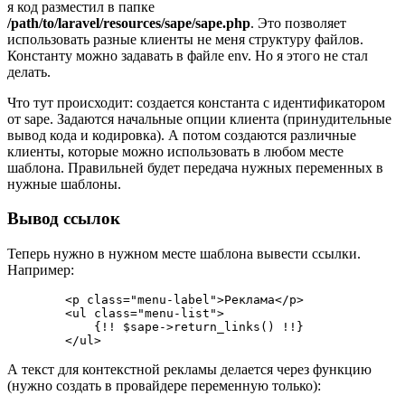
я код разместил в папке
/path/to/laravel/resources/sape/sape.php
. Это позволяет
использовать разные клиенты не меня структуру файлов.
Константу можно задавать в файле env. Но я этого не стал
делать.
Что тут происходит: создается константа с идентификатором
от sape. Задаются начальные опции клиента (принудительные
вывод кода и кодировка). А потом создаются различные
клиенты, которые можно использовать в любом месте
шаблона. Правильней будет передача нужных переменных в
нужные шаблоны.
Вывод ссылок
Теперь нужно в нужном месте шаблона вывести ссылки.
Например:
        <p class="menu-label">Реклама</p>

        <ul class="menu-list">

            {!! $sape->return_links() !!}

        </ul>
А текст для контекстной рекламы делается через функцию
(нужно создать в провайдере переменную только):