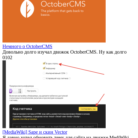
Немного о OctoberCMS
Довольно долго изучал движок OctoberCMS. Ну как долго
0
102
[MediaWiki] Sape и скин Vector
Я давно хотел обновить тему для сайта на движке MediWiki.