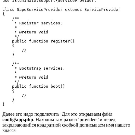
use Illuminate\Support\ServiceProvider;

class SapeServiceProvider extends ServiceProvider

{

    /**

     * Register services.

     *

     * @return void

     */

    public function register()

    {

        //

    }

    /**

     * Bootstrap services.

     *

     * @return void

     */

    public function boot()

    {

        //

    }

Далее его надо подключить. Для это открываем файл
config/app.php
. Находим там раздел ‘providers’ и перед
закрывающийся квадратной скобкой дописываем имя нашего
класса