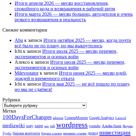
Итоги апреля 2026 — месяц восстановления,
спокойного кода и возвращения в рабочий ритм
Итоги марта 2026 — месяц больниц, автодеплоя и очень
резкого возвращения в реальность
Свежие комментарии
Abu
к записи
Итоги октября 2025 — месяц, когда почти
всё было не по плану, но мы выкрутились
Ichi
к записи
Итоги июля 2025 — месяц перемен,
экспериментов и осиных войн
Алексо
к записи
Итоги июля 2025 — месяц перемен,
экспериментов и осиных войн
Mdevostator
к записи
Итоги июня 2025 — месяц идей,
дождей и временного отката
Ichi
к записи
Итоги мая 2025 — не всё пошло по плану,
но мы не сдаёмся!
Рубрики
Рубрики
Метки
100DaysForChanges
ContentMonster
Google Analytics
adsense
Laravel
wordpress
mediawiki
sape
Альфа-банк
putty
ssh
youtube
seo
Яндекс
инвестиции
биржи контента
доход
Турбо
биржи ссылок
внешние ссылки