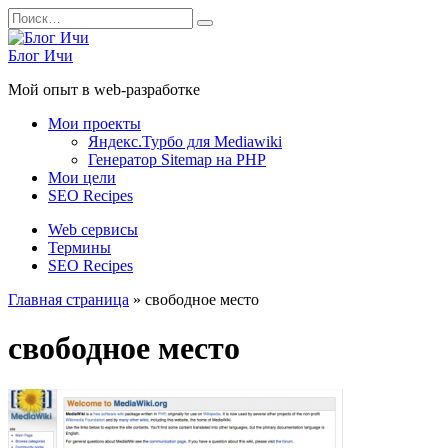
Перейти
Search
к
for:
содержанию
Блог Ичи
Мой опыт в web-разработке
Мои проекты
Яндекс.Турбо для Mediawiki
Генератор Sitemap на PHP
Мои цели
SEO Recipes
Web сервисы
Термины
SEO Recipes
Главная страница
»
свободное место
свободное место