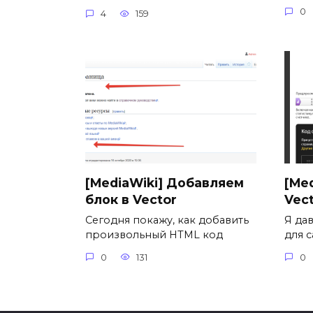
0
4
159
[MediaWiki] Добавляем
[Med
блок в Vector
Vec
Сегодня покажу, как добавить
Я да
произвольный HTML код
для с
0
131
0