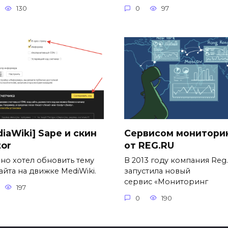
130
0
97
iaWiki] Sape и скин
Сервисом монитори
tor
от REG.RU
вно хотел обновить тему
В 2013 году компания Reg
айта на движке MediWiki.
запустила новый
сервис «Мониторинг
197
0
190