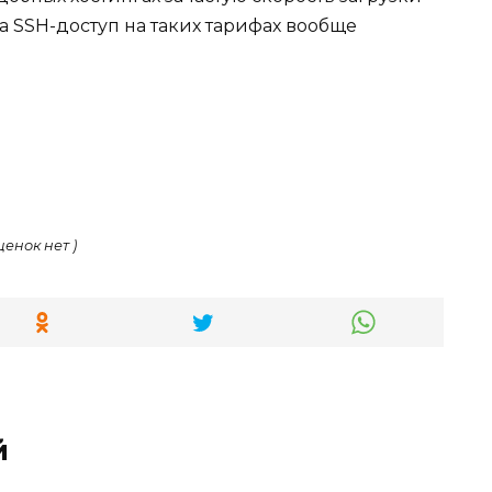
а SSH-доступ на таких тарифах вообще
ценок нет )
й