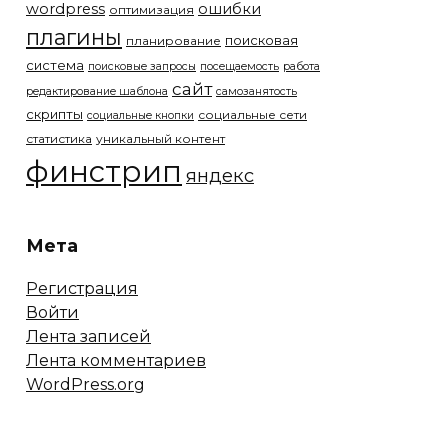
wordpress
ошибки
оптимизация
плагины
поисковая
планирование
система
поисковые запросы
посещаемость
работа
сайт
редактирование шаблона
самозанятость
скрипты
социальные сети
социальные кнопки
статистика
уникальный контент
финстрип
яндекс
Мета
Регистрация
Войти
Лента записей
Лента комментариев
WordPress.org