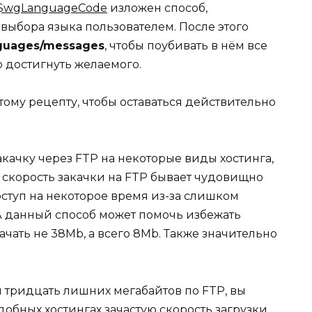
$wgLanguageCode
изложен способ,
ыбора языка пользователем. После этого
guages/messages
, чтобы поубивать в нём все
 достигнуть желаемого.
ому рецепту, чтобы оставаться действительно
акачку через FTP на некоторые виды хостинга,
, скорость закачки на FTP бывает чудовищно
оступ на некоторое время из-за слишком
А данный способ может помочь избежать
чать не 38Mb, а всего 8Mb. Также значительно
ти тридцать лишних мегабайтов по FTP, вы
одобных хостингах зачастую скорость загрузки