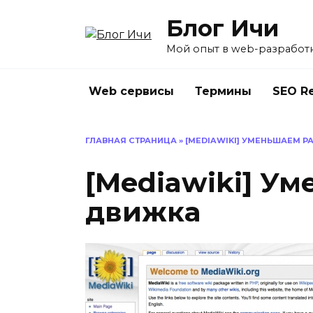
Перейти
Блог Ичи
к
содержанию
Мой опыт в web-разработ
Web сервисы
Термины
SEO R
ГЛАВНАЯ СТРАНИЦА
»
[MEDIAWIKI] УМЕНЬШАЕМ 
[Mediawiki] У
движка