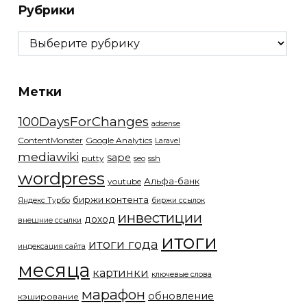
Рубрики
Рубрики
Метки
100DaysForChanges
adsense
ContentMonster
Google Analytics
Laravel
mediawiki
sape
putty
ssh
seo
wordpress
Альфа-банк
youtube
биржи контента
Яндекс Турбо
биржи ссылок
инвестиции
доход
внешние ссылки
итоги
итоги года
индексация сайта
месяца
картинки
ключевые слова
марафон
обновление
кэширование