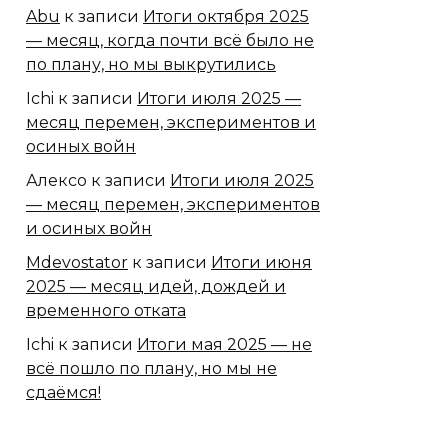
Abu
к записи
Итоги октября 2025
— месяц, когда почти всё было не
по плану, но мы выкрутились
Ichi
к записи
Итоги июля 2025 —
месяц перемен, экспериментов и
осиных войн
Алексо
к записи
Итоги июля 2025
— месяц перемен, экспериментов
и осиных войн
Mdevostator
к записи
Итоги июня
2025 — месяц идей, дождей и
временного отката
Ichi
к записи
Итоги мая 2025 — не
всё пошло по плану, но мы не
сдаёмся!