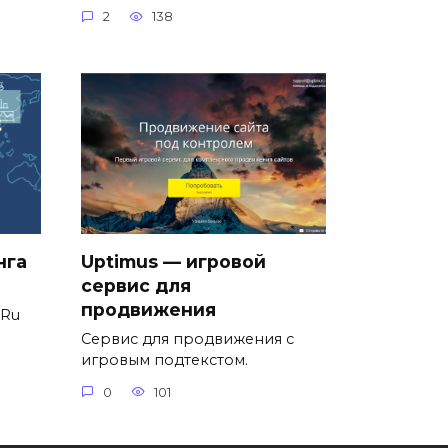
2
138
нга
Uptimus — игровой
сервис для
продвижения
.Ru
Сервис для продвижения с
игровым подтекстом.
0
101