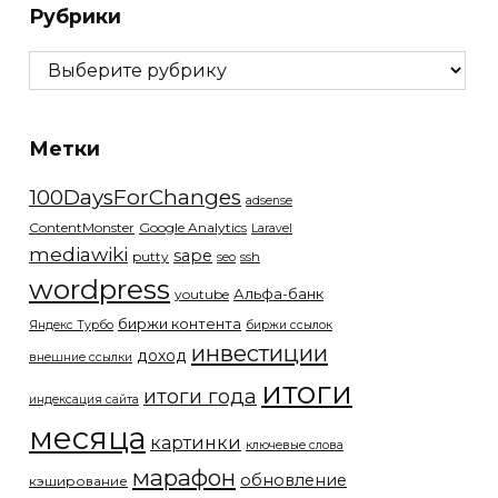
Рубрики
Рубрики
Метки
100DaysForChanges
adsense
ContentMonster
Google Analytics
Laravel
mediawiki
sape
putty
ssh
seo
wordpress
Альфа-банк
youtube
биржи контента
Яндекс Турбо
биржи ссылок
инвестиции
доход
внешние ссылки
итоги
итоги года
индексация сайта
месяца
картинки
ключевые слова
марафон
обновление
кэширование