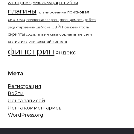
wordpress
ошибки
оптимизация
плагины
поисковая
планирование
система
поисковые запросы
посещаемость
работа
сайт
редактирование шаблона
самозанятость
скрипты
социальные сети
социальные кнопки
статистика
уникальный контент
финстрип
яндекс
Мета
Регистрация
Войти
Лента записей
Лента комментариев
WordPress.org