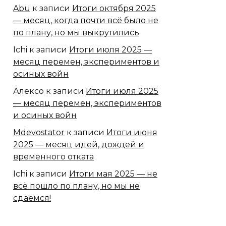
Abu
к записи
Итоги октября 2025
— месяц, когда почти всё было не
по плану, но мы выкрутились
Ichi
к записи
Итоги июля 2025 —
месяц перемен, экспериментов и
осиных войн
Алексо
к записи
Итоги июля 2025
— месяц перемен, экспериментов
и осиных войн
Mdevostator
к записи
Итоги июня
2025 — месяц идей, дождей и
временного отката
Ichi
к записи
Итоги мая 2025 — не
всё пошло по плану, но мы не
сдаёмся!