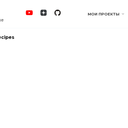
МОИ ПРОЕКТЫ
ке
ecipes
rdPress] Google Adsense
hboard for WP – плагин для