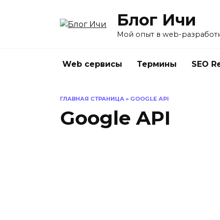
Перейти
Блог Ичи
к
содержанию
Мой опыт в web-разработ
Web сервисы
Термины
SEO R
ГЛАВНАЯ СТРАНИЦА
»
GOOGLE API
Google API
[Wo
Das
GOOGLE ADSENSE