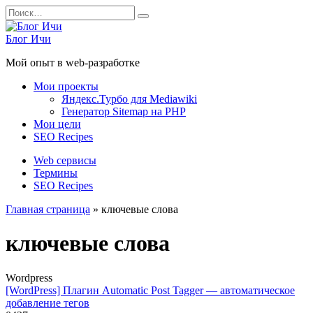
Перейти
Search
к
for:
содержанию
Блог Ичи
Мой опыт в web-разработке
Мои проекты
Яндекс.Турбо для Mediawiki
Генератор Sitemap на PHP
Мои цели
SEO Recipes
Web сервисы
Термины
SEO Recipes
Главная страница
»
ключевые слова
ключевые слова
Wordpress
[WordPress] Плагин Automatic Post Tagger — автоматическое
добавление тегов