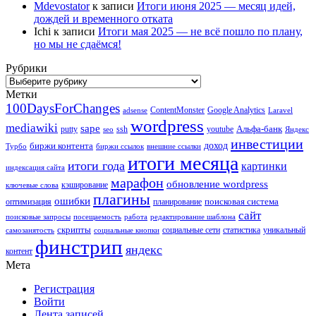
Mdevostator
к записи
Итоги июня 2025 — месяц идей,
дождей и временного отката
Ichi
к записи
Итоги мая 2025 — не всё пошло по плану,
но мы не сдаёмся!
Рубрики
Рубрики
Метки
100DaysForChanges
ContentMonster
Google Analytics
adsense
Laravel
wordpress
mediawiki
sape
Альфа-банк
putty
ssh
youtube
seo
Яндекс
инвестиции
биржи контента
доход
Турбо
биржи ссылок
внешние ссылки
итоги месяца
итоги года
картинки
индексация сайта
марафон
обновление wordpress
кэширование
ключевые слова
плагины
ошибки
поисковая система
оптимизация
планирование
сайт
поисковые запросы
посещаемость
работа
редактирование шаблона
скрипты
социальные сети
статистика
уникальный
самозанятость
социальные кнопки
финстрип
яндекс
контент
Мета
Регистрация
Войти
Лента записей