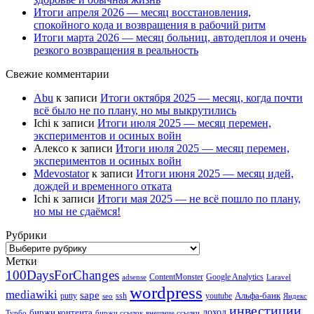
Итоги апреля 2026 — месяц восстановления,
спокойного кода и возвращения в рабочий ритм
Итоги марта 2026 — месяц больниц, автодеплоя и очень
резкого возвращения в реальность
Свежие комментарии
Abu
к записи
Итоги октября 2025 — месяц, когда почти
всё было не по плану, но мы выкрутились
Ichi
к записи
Итоги июля 2025 — месяц перемен,
экспериментов и осиных войн
Алексо
к записи
Итоги июля 2025 — месяц перемен,
экспериментов и осиных войн
Mdevostator
к записи
Итоги июня 2025 — месяц идей,
дождей и временного отката
Ichi
к записи
Итоги мая 2025 — не всё пошло по плану,
но мы не сдаёмся!
Рубрики
Рубрики
Метки
100DaysForChanges
ContentMonster
Google Analytics
adsense
Laravel
wordpress
mediawiki
sape
Альфа-банк
putty
ssh
youtube
seo
Яндекс
инвестиции
биржи контента
доход
Турбо
биржи ссылок
внешние ссылки