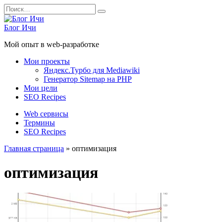
Перейти
Search
к
for:
содержанию
Блог Ичи
Мой опыт в web-разработке
Мои проекты
Яндекс.Турбо для Mediawiki
Генератор Sitemap на PHP
Мои цели
SEO Recipes
Web сервисы
Термины
SEO Recipes
Главная страница
»
оптимизация
оптимизация