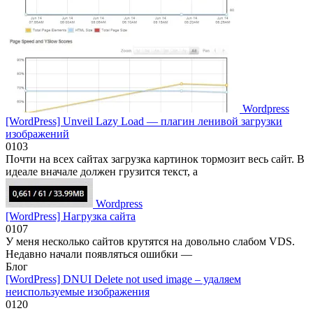
Wordpress
[WordPress] Unveil Lazy Load — плагин ленивой загрузки
изображений
0
103
Почти на всех сайтах загрузка картинок тормозит весь сайт. В
идеале вначале должен грузится текст, а
Wordpress
[WordPress] Нагрузка сайта
0
107
У меня несколько сайтов крутятся на довольно слабом VDS.
Недавно начали появляться ошибки —
Блог
[WordPress] DNUI Delete not used image – удаляем
неиспользуемые изображения
0
120