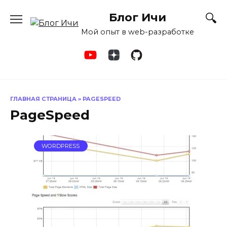
Перейти
Блог Ичи
к
содержанию
Мой опыт в web-разработке
ГЛАВНАЯ СТРАНИЦА
»
PAGESPEED
PageSpeed
WORDPRESS