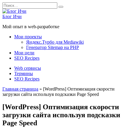
Перейти
Search
к
for:
содержанию
Блог Ичи
Мой опыт в web-разработке
Мои проекты
Яндекс.Турбо для Mediawiki
Генератор Sitemap на PHP
Мои цели
SEO Recipes
Web сервисы
Термины
SEO Recipes
Главная страница
»
[WordPress] Оптимизация скорости
загрузки сайта используя подсказки Page Speed
[WordPress] Оптимизация скорости
загрузки сайта используя подсказки
Page Speed