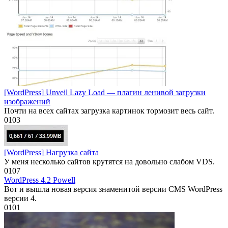
[WordPress] Unveil Lazy Load — плагин ленивой загрузки
изображений
Почти на всех сайтах загрузка картинок тормозит весь сайт.
0
103
[WordPress] Нагрузка сайта
У меня несколько сайтов крутятся на довольно слабом VDS.
0
107
WordPress 4.2 Powell
Вот и вышла новая версия знаменитой версии CMS WordPress
версии 4.
0
101