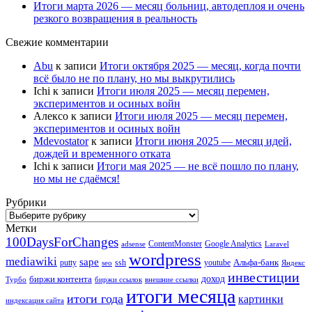
Итоги марта 2026 — месяц больниц, автодеплоя и очень
резкого возвращения в реальность
Свежие комментарии
Abu
к записи
Итоги октября 2025 — месяц, когда почти
всё было не по плану, но мы выкрутились
Ichi
к записи
Итоги июля 2025 — месяц перемен,
экспериментов и осиных войн
Алексо
к записи
Итоги июля 2025 — месяц перемен,
экспериментов и осиных войн
Mdevostator
к записи
Итоги июня 2025 — месяц идей,
дождей и временного отката
Ichi
к записи
Итоги мая 2025 — не всё пошло по плану,
но мы не сдаёмся!
Рубрики
Рубрики
Метки
100DaysForChanges
ContentMonster
Google Analytics
adsense
Laravel
wordpress
mediawiki
sape
Альфа-банк
putty
ssh
youtube
seo
Яндекс
инвестиции
биржи контента
доход
Турбо
биржи ссылок
внешние ссылки
итоги месяца
итоги года
картинки
индексация сайта