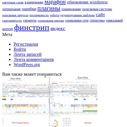
марафон
обновление wordpress
кэширование
ключевые слова
плагины
ошибки
поисковая система
оптимизация
планирование
сайт
поисковые запросы
посещаемость
работа
редактирование шаблона
скрипты
социальные сети
статистика
уникальный
самозанятость
социальные кнопки
финстрип
яндекс
контент
Мета
Регистрация
Войти
Лента записей
Лента комментариев
WordPress.org
Вам также может понравиться