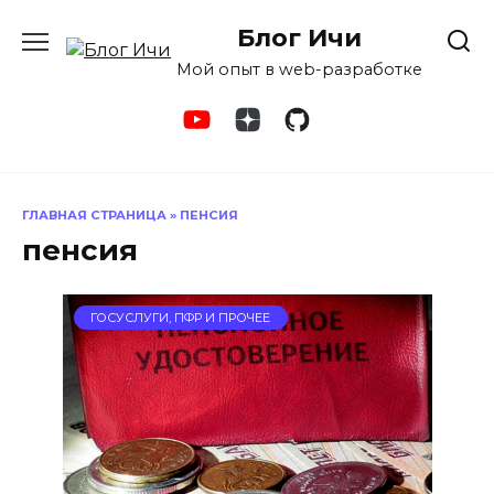
Перейти
Блог Ичи
к
содержанию
Мой опыт в web-разработке
ГЛАВНАЯ СТРАНИЦА
»
ПЕНСИЯ
пенсия
ГОСУСЛУГИ, ПФР И ПРОЧЕЕ