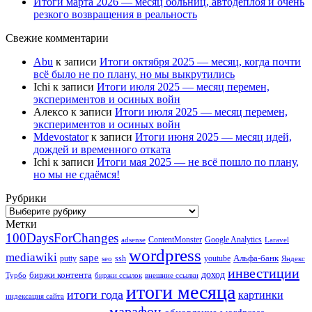
Итоги марта 2026 — месяц больниц, автодеплоя и очень
резкого возвращения в реальность
Свежие комментарии
Abu
к записи
Итоги октября 2025 — месяц, когда почти
всё было не по плану, но мы выкрутились
Ichi
к записи
Итоги июля 2025 — месяц перемен,
экспериментов и осиных войн
Алексо
к записи
Итоги июля 2025 — месяц перемен,
экспериментов и осиных войн
Mdevostator
к записи
Итоги июня 2025 — месяц идей,
дождей и временного отката
Ichi
к записи
Итоги мая 2025 — не всё пошло по плану,
но мы не сдаёмся!
Рубрики
Рубрики
Метки
100DaysForChanges
ContentMonster
Google Analytics
adsense
Laravel
wordpress
mediawiki
sape
Альфа-банк
putty
ssh
youtube
seo
Яндекс
инвестиции
биржи контента
доход
Турбо
биржи ссылок
внешние ссылки
итоги месяца
итоги года
картинки
индексация сайта
марафон