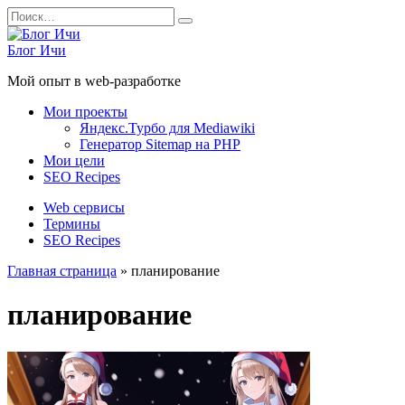
Перейти
Search
к
for:
содержанию
Блог Ичи
Мой опыт в web-разработке
Мои проекты
Яндекс.Турбо для Mediawiki
Генератор Sitemap на PHP
Мои цели
SEO Recipes
Web сервисы
Термины
SEO Recipes
Главная страница
»
планирование
планирование