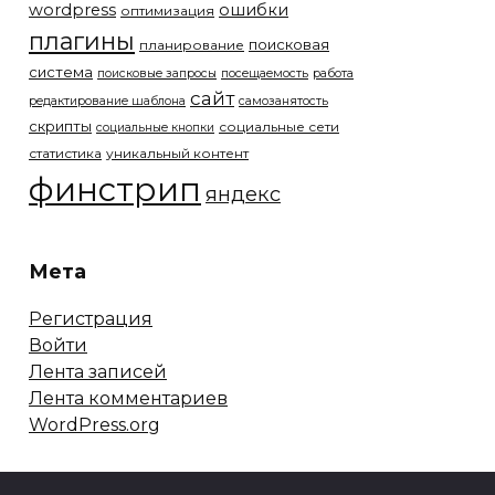
wordpress
ошибки
оптимизация
плагины
поисковая
планирование
система
поисковые запросы
посещаемость
работа
сайт
редактирование шаблона
самозанятость
скрипты
социальные сети
социальные кнопки
статистика
уникальный контент
финстрип
яндекс
Мета
Регистрация
Войти
Лента записей
Лента комментариев
WordPress.org