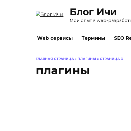
Перейти
Блог Ичи
к
содержанию
Мой опыт в web-разработ
Web сервисы
Термины
SEO R
ГЛАВНАЯ СТРАНИЦА
»
ПЛАГИНЫ
»
СТРАНИЦА 3
плагины
[W
SAPE
sa