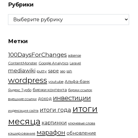
Рубрики
Рубрики
Метки
100DaysForChanges
adsense
ContentMonster
Google Analytics
Laravel
mediawiki
sape
putty
ssh
seo
wordpress
Альфа-банк
youtube
биржи контента
Яндекс Турбо
биржи ссылок
инвестиции
доход
внешние ссылки
итоги
итоги года
индексация сайта
месяца
картинки
ключевые слова
марафон
обновление
кэширование