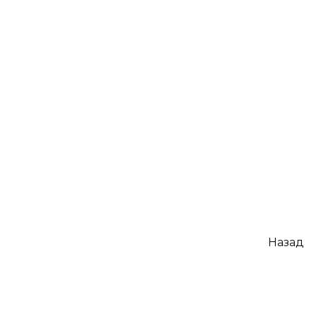
[Mediawiki] Добавляем о
0
106
[Wo
WORDPRESS
Hig
си
1
Пагинация
Назад
записей