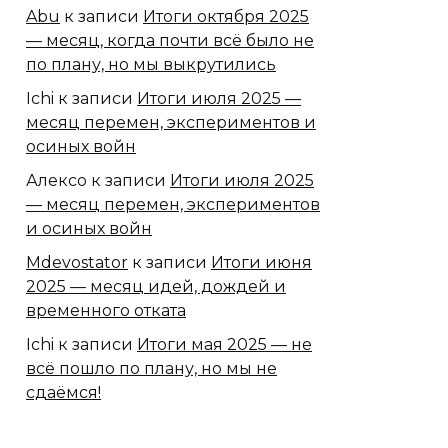
Abu
к записи
Итоги октября 2025
— месяц, когда почти всё было не
по плану, но мы выкрутились
Ichi
к записи
Итоги июля 2025 —
месяц перемен, экспериментов и
осиных войн
Алексо
к записи
Итоги июля 2025
— месяц перемен, экспериментов
и осиных войн
Mdevostator
к записи
Итоги июня
2025 — месяц идей, дождей и
временного отката
Ichi
к записи
Итоги мая 2025 — не
всё пошло по плану, но мы не
сдаёмся!