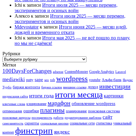
Ichi
к записи
Итоги июля 2025 — месяц перемен,
экспериментов и осиных войн
Алексо
к записи
Итоги июля 2025 — месяц перемен,
экспериментов и осиных войн
Mdevostator
к записи
Итоги июня 2025 — месяц идей,
дождей и временного отката
Ichi
к записи
Итоги мая 2025 — не всё пошло по плану,
но мы не сдаёмся!
Рубрики
Рубрики
Метки
100DaysForChanges
ContentMonster
Google Analytics
adsense
Laravel
wordpress
mediawiki
sape
Альфа-банк
putty
ssh
youtube
seo
Яндекс
инвестиции
биржи контента
доход
Турбо
биржи ссылок
внешние ссылки
итоги месяца
итоги года
картинки
индексация сайта
марафон
обновление wordpress
кэширование
ключевые слова
плагины
ошибки
поисковая система
оптимизация
планирование
сайт
поисковые запросы
посещаемость
работа
редактирование шаблона
скрипты
социальные сети
статистика
уникальный
самозанятость
социальные кнопки
финстрип
яндекс
контент