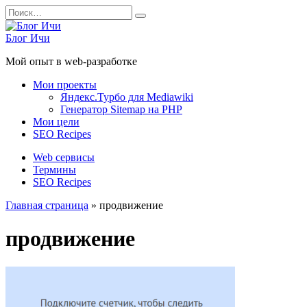
Перейти
Search
к
for:
содержанию
Блог Ичи
Мой опыт в web-разработке
Мои проекты
Яндекс.Турбо для Mediawiki
Генератор Sitemap на PHP
Мои цели
SEO Recipes
Web сервисы
Термины
SEO Recipes
Главная страница
»
продвижение
продвижение