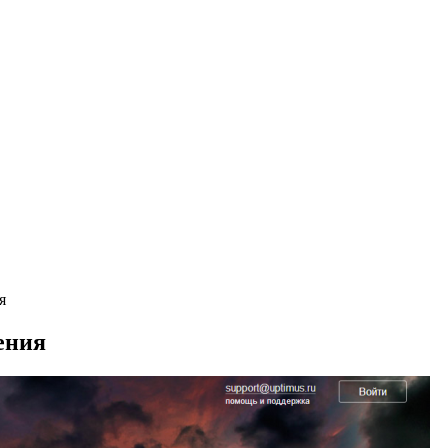
я
ения