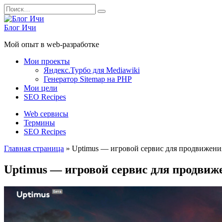
Перейти
Search
к
for:
содержанию
Блог Ичи
Мой опыт в web-разработке
Мои проекты
Яндекс.Турбо для Mediawiki
Генератор Sitemap на PHP
Мои цели
SEO Recipes
Web сервисы
Термины
SEO Recipes
Главная страница
»
Uptimus — игровой сервис для продвижени
Uptimus — игровой сервис для продвиж