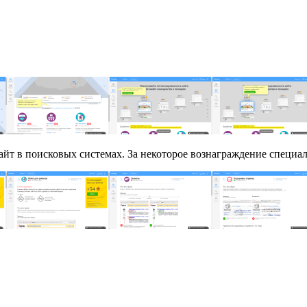
сайт в поисковых системах. За некоторое вознаграждение специа