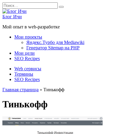
Перейти
Search
к
for:
содержанию
Блог Ичи
Мой опыт в web-разработке
Мои проекты
Яндекс.Турбо для Mediawiki
Генератор Sitemap на PHP
Мои цели
SEO Recipes
Web сервисы
Термины
SEO Recipes
Главная страница
»
Тинькофф
Тинькофф