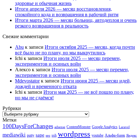
здоровье и обычная жизнь
Итоги апреля 2026 — месяц восстановления,
спокойного кода и возвращения в рабочий ритм
Итоги марта 2026 — месяц больниц, автодеплоя и очень
резкого возвращения в реальность
Свежие комментарии
Abu
к записи
Итоги октября 2025 — месяц, когда почти
всё было не по плану, но мы выкрутились
Ichi
к записи
Итоги июля 2025 — месяц перемен,
экспериментов и осиных войн
Алексо
к записи
Итоги июля 2025 — месяц перемен,
экспериментов и осиных войн
Mdevostator
к записи
Итоги июня 2025 — месяц идей,
дождей и временного отката
Ichi
к записи
Итоги мая 2025 — не всё пошло по плану,
но мы не сдаёмся!
Рубрики
Рубрики
Метки
100DaysForChanges
ContentMonster
Google Analytics
adsense
Laravel
wordpress
mediawiki
sape
Альфа-банк
putty
ssh
youtube
seo
Яндекс