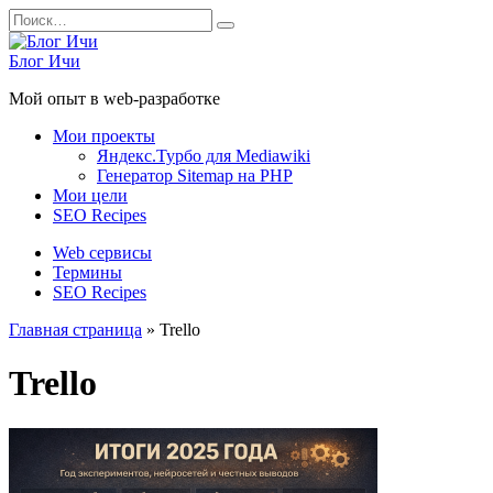
Перейти
Search
к
for:
содержанию
Блог Ичи
Мой опыт в web-разработке
Мои проекты
Яндекс.Турбо для Mediawiki
Генератор Sitemap на PHP
Мои цели
SEO Recipes
Web сервисы
Термины
SEO Recipes
Главная страница
»
Trello
Trello