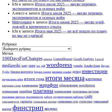
Ichi
к записи
Итоги июля 2025 — месяц перемен,
экспериментов и осиных войн
Алексо
к записи
Итоги июля 2025 — месяц перемен,
экспериментов и осиных войн
Mdevostator
к записи
Итоги июня 2025 — месяц идей,
дождей и временного отката
Ichi
к записи
Итоги мая 2025 — не всё пошло по плану,
но мы не сдаёмся!
Рубрики
Рубрики
Метки
100DaysForChanges
ContentMonster
Google Analytics
adsense
Laravel
wordpress
mediawiki
sape
Альфа-банк
putty
ssh
youtube
seo
Яндекс
инвестиции
биржи контента
доход
Турбо
биржи ссылок
внешние ссылки
итоги месяца
итоги года
картинки
индексация сайта
марафон
обновление wordpress
кэширование
ключевые слова
плагины
ошибки
поисковая система
оптимизация
планирование
сайт
поисковые запросы
посещаемость
работа
редактирование шаблона
скрипты
социальные сети
статистика
уникальный
самозанятость
социальные кнопки
финстрип
яндекс
контент