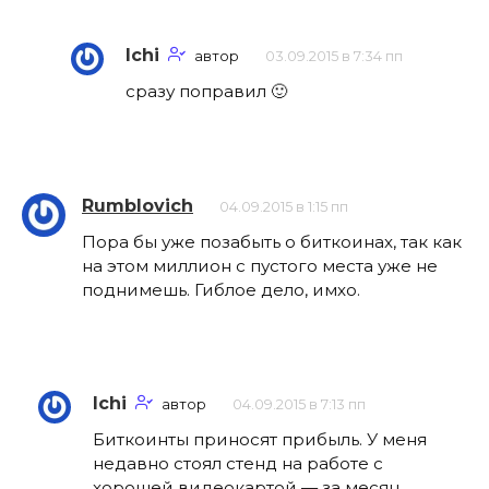
Ichi
автор
03.09.2015 в 7:34 пп
сразу поправил 🙂
Rumblovich
04.09.2015 в 1:15 пп
Пора бы уже позабыть о биткоинах, так как
на этом миллион с пустого места уже не
поднимешь. Гиблое дело, имхо.
Ichi
автор
04.09.2015 в 7:13 пп
Биткоинты приносят прибыль. У меня
недавно стоял стенд на работе с
хорошей видеокартой — за месяц