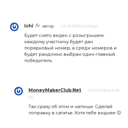
Ichi
автор
03.09.2015 в 9:06 дп
Будет снято видео с розыгрышем:
каждому участнику будет дан
порядковый номер, а среди номеров и
будет рандомно выбран один главный
победитель.
MoneyMakerClub.Net
03.09.2015 в 3:08
пп
Так сразу об этом и напиши. Сделай
поправку в сататье. Хотя тебе виднее 🙂