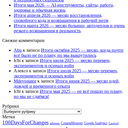
Итоги мая 2026 — AI-инструменты, сайты, работа,
здоровье и обычная жизнь
Итоги апреля 2026 — месяц восстановления,
спокойного кода и возвращения в рабочий ритм
Итоги марта 2026 — месяц больниц, автодеплоя и очень
резкого возвращения в реальность
Свежие комментарии
Abu
к записи
Итоги октября 2025 — месяц, когда почти
всё было не по плану, но мы выкрутились
Ichi
к записи
Итоги июля 2025 — месяц перемен,
экспериментов и осиных войн
Алексо
к записи
Итоги июля 2025 — месяц перемен,
экспериментов и осиных войн
Mdevostator
к записи
Итоги июня 2025 — месяц идей,
дождей и временного отката
Ichi
к записи
Итоги мая 2025 — не всё пошло по плану,
но мы не сдаёмся!
Рубрики
Рубрики
Метки
100DaysForChanges
ContentMonster
Google Analytics
adsense
Laravel