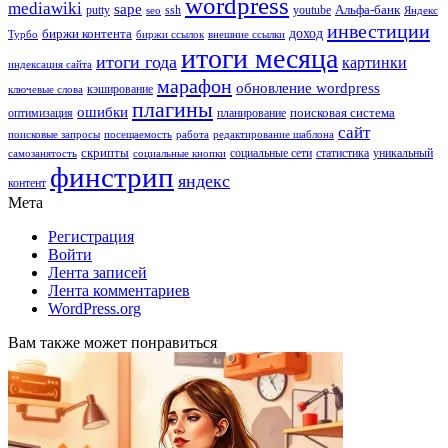
wordpress
mediawiki
sape
Альфа-банк
putty
ssh
youtube
seo
Яндекс
инвестиции
биржи контента
доход
Турбо
биржи ссылок
внешние ссылки
итоги месяца
итоги года
картинки
индексация сайта
марафон
обновление wordpress
кэширование
ключевые слова
плагины
ошибки
поисковая система
оптимизация
планирование
сайт
поисковые запросы
посещаемость
работа
редактирование шаблона
скрипты
социальные сети
статистика
уникальный
самозанятость
социальные кнопки
финстрип
яндекс
контент
Мета
Регистрация
Войти
Лента записей
Лента комментариев
WordPress.org
Вам также может понравиться