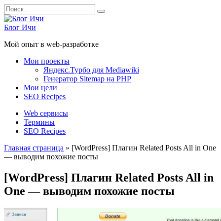
Перейти
Search
к
for:
содержанию
Блог Ичи
Мой опыт в web-разработке
Мои проекты
Яндекс.Турбо для Mediawiki
Генератор Sitemap на PHP
Мои цели
SEO Recipes
Web сервисы
Термины
SEO Recipes
Главная страница
»
[WordPress] Плагин Related Posts All in One
— выводим похожие посты
[WordPress] Плагин Related Posts All in
One — выводим похожие посты