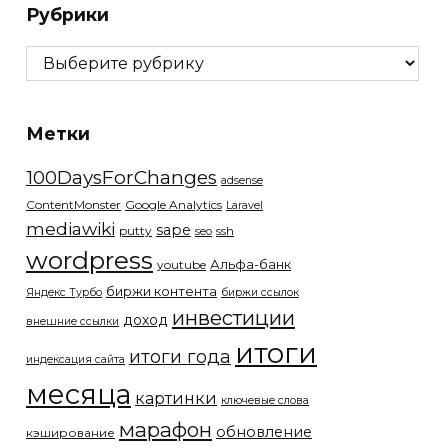
Рубрики
Рубрики
Метки
100DaysForChanges
adsense
ContentMonster
Google Analytics
Laravel
mediawiki
sape
putty
ssh
seo
wordpress
Альфа-банк
youtube
биржи контента
Яндекс Турбо
биржи ссылок
инвестиции
доход
внешние ссылки
итоги
итоги года
индексация сайта
месяца
картинки
ключевые слова
марафон
обновление
кэширование