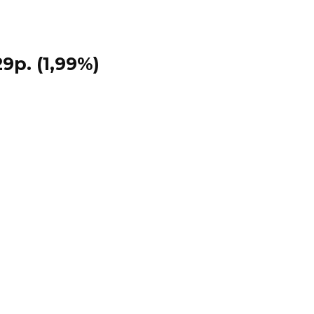
9р. (1,99%)
)