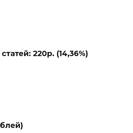
татей: 220р. (14,36%)
блей)