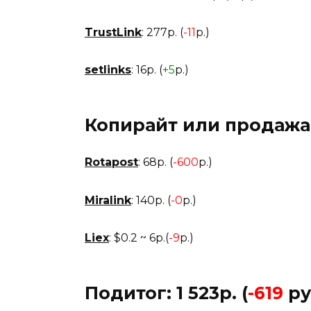
TrustLink
: 277р. (
-11
р.)
setlinks
: 16р. (
+5
р.)
Копирайт или продажа с
Rotapost
: 68р. (
-600
р.)
Miralink
: 140р. (
-0
р.)
Liex
: $0.2 ~ 6р.(
-9
р.)
Подитог:
1 523р. (
-619
ру