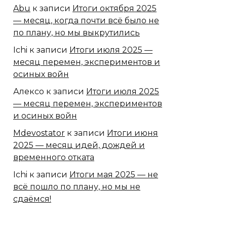
Abu
к записи
Итоги октября 2025
— месяц, когда почти всё было не
по плану, но мы выкрутились
Ichi
к записи
Итоги июля 2025 —
месяц перемен, экспериментов и
осиных войн
Алексо
к записи
Итоги июля 2025
— месяц перемен, экспериментов
и осиных войн
Mdevostator
к записи
Итоги июня
2025 — месяц идей, дождей и
временного отката
Ichi
к записи
Итоги мая 2025 — не
всё пошло по плану, но мы не
сдаёмся!