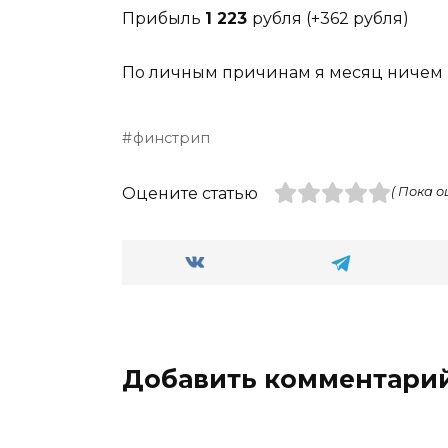
Прибыль
1 223
рубля (+362 рубля)
По личным причинам я месяц ничем н
финстрип
Оцените статью
( Пока о
Добавить комментари