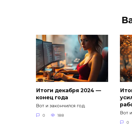
В
Итоги декабря 2024 —
Ито
конец года
уси
раб
Вот и закончился год.
Вот и
0
188
0