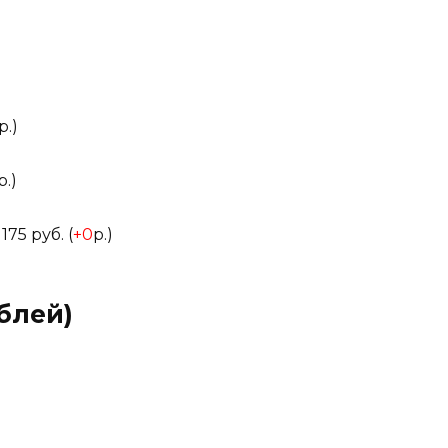
р.)
р.)
175 руб. (
+0
р.)
блей)