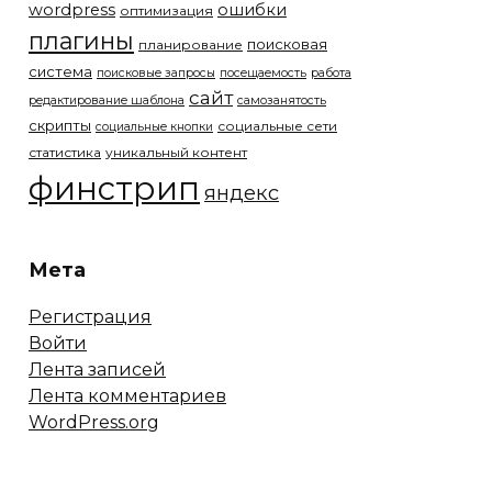
wordpress
ошибки
оптимизация
плагины
поисковая
планирование
система
поисковые запросы
посещаемость
работа
сайт
редактирование шаблона
самозанятость
скрипты
социальные сети
социальные кнопки
статистика
уникальный контент
финстрип
яндекс
Мета
Регистрация
Войти
Лента записей
Лента комментариев
WordPress.org