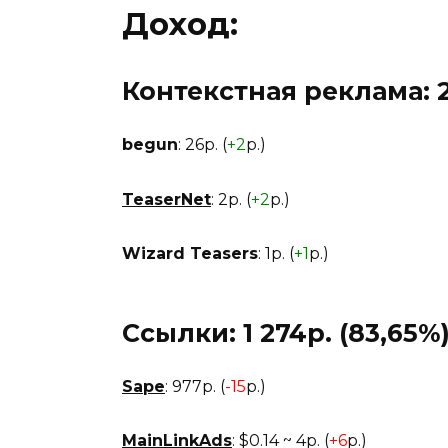
Доход:
Контекстная реклама: 2
begun
: 26р. (
+2
р.)
TeaserNet
: 2р. (
+2
р.)
Wizard Teasers
: 1р. (
+1
р.)
Ссылки: 1 274р. (83,65%
Sape
: 977р. (
-15
р.)
MainLinkAds
: $0.14 ~ 4р. (
+6
р.)