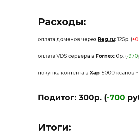
Расходы:
оплата доменов через
Reg.ru
: 125р. (
+0
оплата VDS сервера в
Fornex
: 0р. (
-970
покупка контента в
Xap
: 5000 ксапов ~ 
Подитог:
300р. (
-700
ру
Итоги
: