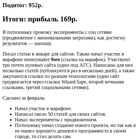
Подитог: 952
р.
Итоги
: прибыль 169р.
Я потихоньку провожу эксперименты с соц сетями
(продвижение с минимальными затратами), как достигну
результатов — напишу.
Писал статьи в январе для сайтов. Также начал участие в
марафоне moneymaker
9seo
(ссылка на марафон). Участвуют
три почти нулевых сайта (один под АГС). Написаны для них
несколько статей (публикуются раз в несколько дней), а также
закупаются ссылки по разным технологиям (один сайт
продвигается через ссылки Wizard.Sape, второй вечными
ссылками, третий социальными сетями).
Сделано за февраль:
Начал участие в марафоне.
Написал около 50 статей для своих сайтов.
Начал эксперименты с продвижением.
Потихоньку начал создание нового проекта, но так как я
не нашел хорошего дешевого программиста в своем
городе, то стал делать сам.