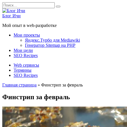
Перейти
Search
к
for:
содержанию
Блог Ичи
Мой опыт в web-разработке
Мои проекты
Яндекс.Турбо для Mediawiki
Генератор Sitemap на PHP
Мои цели
SEO Recipes
Web сервисы
Термины
SEO Recipes
Главная страница
»
Финстрип за февраль
Финстрип за февраль