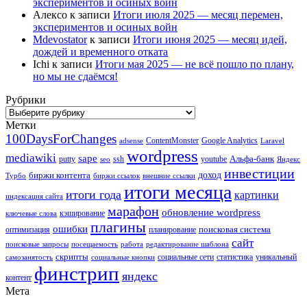
экспериментов и осиных войн
Алексо
к записи
Итоги июля 2025 — месяц перемен,
экспериментов и осиных войн
Mdevostator
к записи
Итоги июня 2025 — месяц идей,
дождей и временного отката
Ichi
к записи
Итоги мая 2025 — не всё пошло по плану,
но мы не сдаёмся!
Рубрики
Рубрики
Метки
100DaysForChanges
ContentMonster
Google Analytics
adsense
Laravel
wordpress
mediawiki
sape
Альфа-банк
putty
ssh
youtube
seo
Яндекс
инвестиции
биржи контента
доход
Турбо
биржи ссылок
внешние ссылки
итоги месяца
итоги года
картинки
индексация сайта
марафон
обновление wordpress
кэширование
ключевые слова
плагины
ошибки
поисковая система
оптимизация
планирование
сайт
поисковые запросы
посещаемость
работа
редактирование шаблона
скрипты
социальные сети
статистика
уникальный
самозанятость
социальные кнопки
финстрип
яндекс
контент
Мета