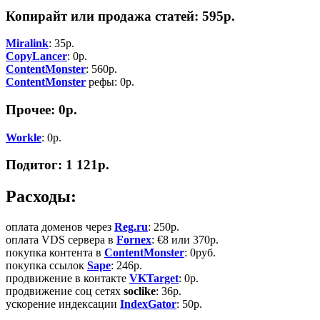
Копирайт или продажа статей: 595р.
Miralink
: 35р.
CopyLancer
: 0р.
ContentMonster
: 560р.
ContentMonster
рефы: 0р.
Прочее: 0р.
Workle
: 0р.
Подитог:
1 121р.
Расходы:
оплата доменов через
Reg.ru
: 250р.
оплата VDS сервера в
Fornex
: €8 или 370р.
покупка контента в
ContentMonster
: 0руб.
покупка ссылок
Sape
: 246р.
продвижение в контакте
VKTarget
: 0р.
продвижение соц сетях
soclike
: 36р.
ускорение индексации
IndexGator
: 50р.