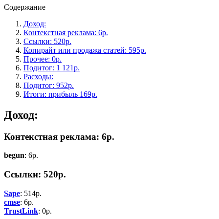
Содержание
Доход:
Контекстная реклама: 6р.
Ссылки: 520р.
Копирайт или продажа статей: 595р.
Прочее: 0р.
Подитог: 1 121р.
Расходы:
Подитог: 952р.
Итоги: прибыль 169р.
Доход:
Контекстная реклама: 6р.
begun
: 6р.
Ссылки: 520р.
Sape
: 514р.
cmse
: 6р.
TrustLink
: 0р.