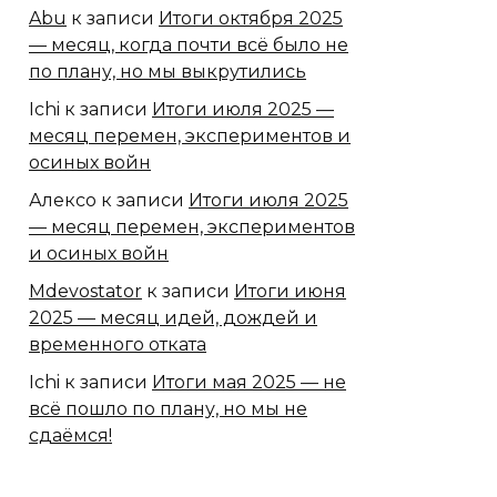
Abu
к записи
Итоги октября 2025
— месяц, когда почти всё было не
по плану, но мы выкрутились
Ichi
к записи
Итоги июля 2025 —
месяц перемен, экспериментов и
осиных войн
Алексо
к записи
Итоги июля 2025
— месяц перемен, экспериментов
и осиных войн
Mdevostator
к записи
Итоги июня
2025 — месяц идей, дождей и
временного отката
Ichi
к записи
Итоги мая 2025 — не
всё пошло по плану, но мы не
сдаёмся!