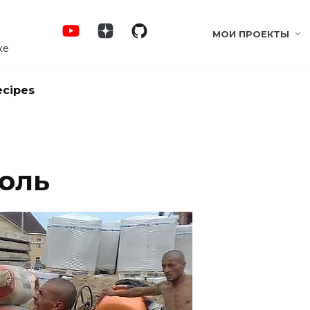
МОИ ПРОЕКТЫ
ке
ecipes
юль