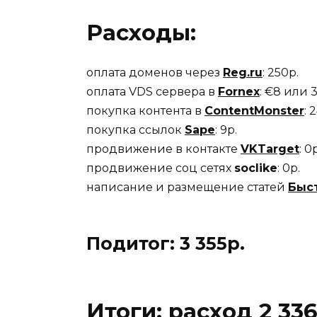
Расходы:
оплата доменов через
Reg.ru
: 250р.
оплата VDS сервера в
Fornex
: €8 или 
покупка контента в
ContentMonster
: 
покупка ссылок
Sape
: 9р.
продвижение в контакте
VKTarget
: 0
продвижение соц сетях
soclike
: 0р.
написание и размещение статей
Быс
Подитог: 3 355
р.
Итоги
: расход 2 336