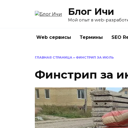
Перейти
Блог Ичи
к
содержанию
Мой опыт в web-разработ
Web сервисы
Термины
SEO R
ГЛАВНАЯ СТРАНИЦА
»
ФИНСТРИП ЗА ИЮЛЬ
Финстрип за и