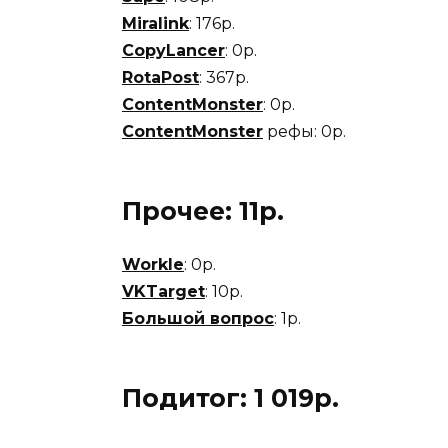
Miralink
: 176р.
CopyLancer
: 0р.
RotaPost
: 367р.
ContentMonster
: 0р.
ContentMonster
рефы: 0р.
Прочее: 11р.
Workle
: 0р.
VKTarget
: 10р.
Большой вопрос
: 1р.
Подитог:
1 019р.