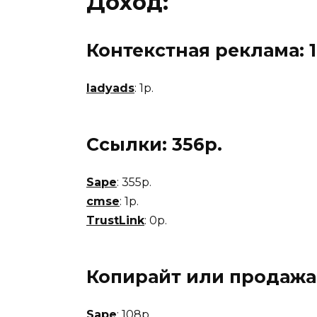
Доход:
Контекстная реклама: 1
ladyads
: 1р.
Ссылки: 356р.
Sape
: 355р.
cmse
: 1р.
TrustLink
: 0р.
Копирайт или продажа с
Sape
: 108р.