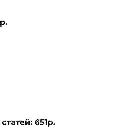
р.
татей: 651р.