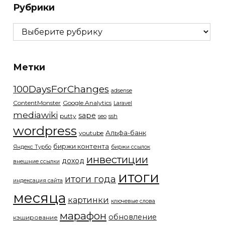
Рубрики
Рубрики
Метки
100DaysForChanges
adsense
ContentMonster
Google Analytics
Laravel
mediawiki
sape
putty
ssh
seo
wordpress
Альфа-банк
youtube
биржи контента
Яндекс Турбо
биржи ссылок
инвестиции
доход
внешние ссылки
итоги
итоги года
индексация сайта
месяца
картинки
ключевые слова
марафон
обновление
кэширование