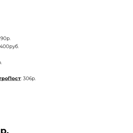
390р.
2400руб.
р.
троПост
: 306р.
р.