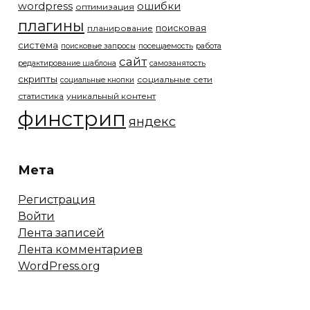
wordpress
ошибки
оптимизация
плагины
поисковая
планирование
система
поисковые запросы
посещаемость
работа
сайт
редактирование шаблона
самозанятость
скрипты
социальные сети
социальные кнопки
статистика
уникальный контент
финстрип
яндекс
Мета
Регистрация
Войти
Лента записей
Лента комментариев
WordPress.org