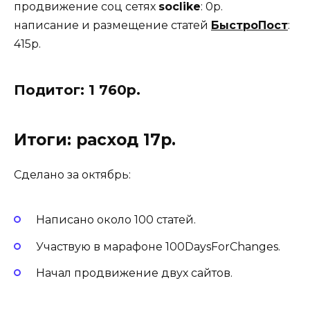
продвижение соц сетях
soclike
: 0р.
написание и размещение статей
БыстроПост
:
415р.
Подитог: 1 760
р.
Итоги
: расход 17р.
Сделано за октябрь:
Написано около 100 статей.
Участвую в марафоне 100DaysForChanges.
Начал продвижение двух сайтов.