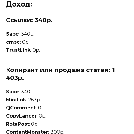
Доход:
Ссылки: 340р.
Sape
: 340р.
cmse
: 0р.
TrustLink
: 0р.
Копирайт или продажа статей: 1
403р.
Sape
: 340р.
Miralink
: 263р.
QComment
: 0р.
CopyLancer
: 0р.
RotaPost
: 0р.
ContentMonster
: 800р.