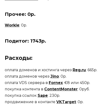
Прочее: 0р.
Workle
: 0р.
Подитог:
1743р.
Расходы:
оплата доменов и хостинга через
Reg.ru
: 665р.
оплата доменов через
Jino
: 0р.
оплата VDS сервера в
Fornex
: €8 или 450р.
покупка контента в
ContentMonster
: 0руб.
покупка ссылок
Sape
: 230р.
продвижение в контакте
VKTarget
: 0р.