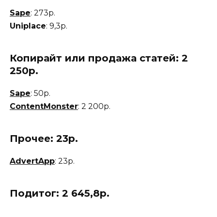
Sape
: 273р.
Uniplace
: 9,3р.
Копирайт или продажа статей: 2
250р.
Sape
: 50р.
ContentMonster
: 2 200р.
Прочее: 23р.
AdvertApp
: 23р.
Подитог:
2 645,8р.