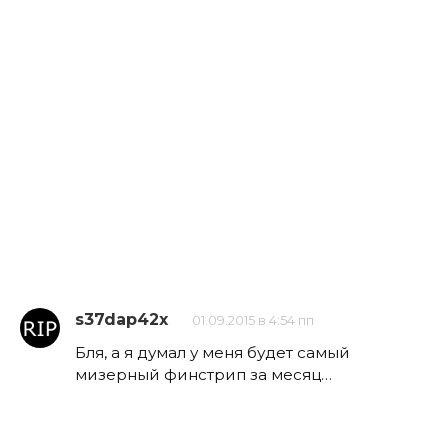
s37dap42x
01.09.2015 в 4:54 пп
Бля, а я думал у меня будет самый
мизерный финстрип за месяц…