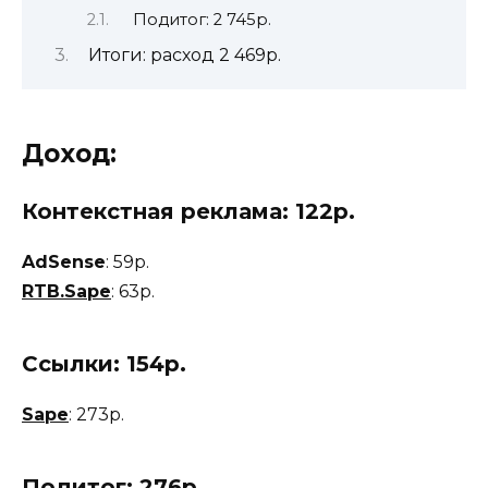
Подитог: 2 745р.
Итоги: расход 2 469р.
Доход:
Контекстная реклама: 122р.
AdSense
: 59р.
RTB.Sape
: 63р.
Ссылки: 154р.
Sape
: 273р.
Подитог:
276р.