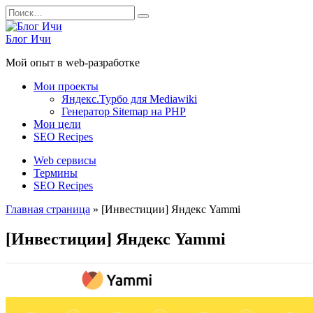
Перейти
Search
к
for:
содержанию
Блог Ичи
Мой опыт в web-разработке
Мои проекты
Яндекс.Турбо для Mediawiki
Генератор Sitemap на PHP
Мои цели
SEO Recipes
Web сервисы
Термины
SEO Recipes
Главная страница
»
[Инвестиции] Яндекс Yammi
[Инвестиции] Яндекс Yammi