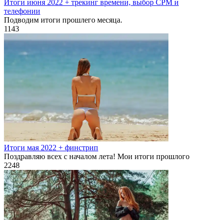
Итоги июня 2022 + трекинг времени, выбор СРМ и
телефонии
Подводим итоги прошлего месяца.
1
143
Итоги мая 2022 + финстрип
Поздравляю всех с началом лета! Мои итоги прошлого
2
248