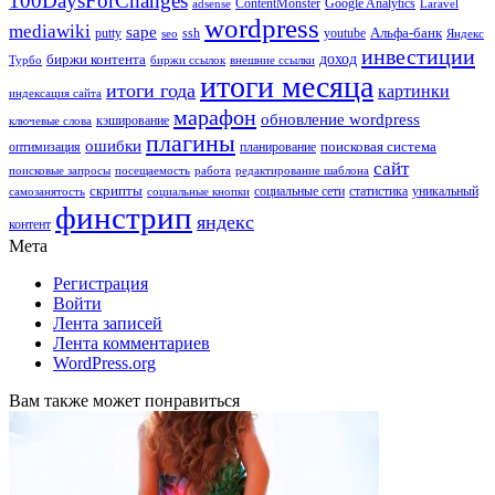
100DaysForChanges
ContentMonster
Google Analytics
adsense
Laravel
wordpress
mediawiki
sape
Альфа-банк
putty
ssh
youtube
seo
Яндекс
инвестиции
биржи контента
доход
Турбо
биржи ссылок
внешние ссылки
итоги месяца
итоги года
картинки
индексация сайта
марафон
обновление wordpress
кэширование
ключевые слова
плагины
ошибки
поисковая система
оптимизация
планирование
сайт
поисковые запросы
посещаемость
работа
редактирование шаблона
скрипты
социальные сети
статистика
уникальный
самозанятость
социальные кнопки
финстрип
яндекс
контент
Мета
Регистрация
Войти
Лента записей
Лента комментариев
WordPress.org
Вам также может понравиться